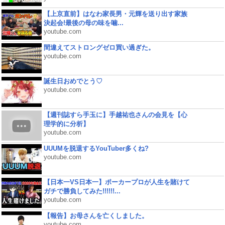
【上京直前】はなわ家長男・元輝を送り出す家族
決起会!最後の母の味を噛...
youtube.com
間違えてストロングゼロ買い過ぎた。
youtube.com
誕生日おめでとう♡
youtube.com
【週刊誌すら手玉に】手越祐也さんの会見を【心
理学的に分析】
youtube.com
UUUMを脱退するYouTuber多くね?
youtube.com
【日本一VS日本一】ポーカープロが人生を賭けて
ガチで勝負してみた!!!!!!...
youtube.com
【報告】お母さんを亡くしました。
youtube.com