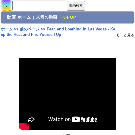
動画 ホーム
人気の動画
|
|
K-POP
ホーム
>>
前のページ
>>
Fear, and Loathing in Las Vegas - Ke
ep the Heat and Fire Yourself Up
もっと見る