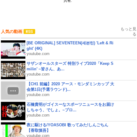
共有:
もっと見
人気の動画
る
[BE ORIGINAL] SEVENTEEN(세븐틴) 'Left & Ri
ght' (4K)
youtube.com
サザンオールスターズ 特別ライブ2020「Keep S
milin’ ~皆さん、あ...
youtube.com
【CH1 前編】2020 アース・モンダミンカップ 大
会第1日(予選ラウンド)...
youtube.com
石橋貴明がゴイスーなスポーツニュースをお届け
しちゃう、でしょ。~プロ...
youtube.com
夜に駆ける/YOASOBI 歌ってみた!しんごちん
【香取慎吾】
youtube.com