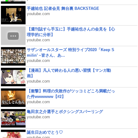
手越祐也 記者会見 舞台裏 BACKSTAGE
youtube.com
【週刊誌すら手玉に】手越祐也さんの会見を【心
理学的に分析】
youtube.com
サザンオールスターズ 特別ライブ2020「Keep S
milin’ ~皆さん、あ...
youtube.com
【漫画】凡人で終わる人の悪い習慣【マンガ動
画】
youtube.com
【衝撃】料理の失敗作がツッコミどころ満載だっ
た件wwwwww【#2】
youtube.com
亀田京之介選手とボクシングスパーリング
youtube.com
誕生日おめでとう♡
youtube.com