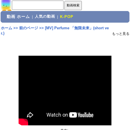
動画 ホーム
人気の動画
|
|
K-POP
ホーム
>>
前のページ
>>
[MV] Perfume 「無限未来」(short ve
r.)
もっと見る