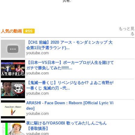
共有:
もっと見
人気の動画
る
【CH1 前編】2020 アース・モンダミンカップ 大
会第1日(予選ラウンド)...
youtube.com
【日本一VS日本一】ポーカープロが人生を賭けて
ガチで勝負してみた!!!!!!...
youtube.com
【鬼滅一番くじ】リベンジなるか!? よゐこ有野が
一番くじ 鬼滅の刃 ~弐...
youtube.com
ARASHI - Face Down : Reborn [Official Lyric Vi
deo]
youtube.com
夜に駆ける/YOASOBI 歌ってみた!しんごちん
【香取慎吾】
youtube.com