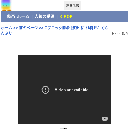
動画 ホーム
人気の動画
|
|
K-POP
ホーム
>>
前のページ
>>
Cブロック勝者 [濱田 祐太郎] R-1 ぐら
んぷり
もっと見る