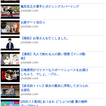
亀田京之介選手とボクシングスパーリング
youtube.com
お家デート当日ゥ
youtube.com
【報告】お母さんを亡くしました。
youtube.com
【漫画】凡人で終わる人の悪い習慣【マンガ動
画】
youtube.com
石橋貴明がゴイスーなスポーツニュースをお届け
しちゃう、でしょ。~プロ...
youtube.com
【多目的トイレ】彼女の親友に浮気してボコられ
る彼氏
youtube.com
[2020.7.3 配信] あつまれ どうぶつの森 夏の無料
アップデート