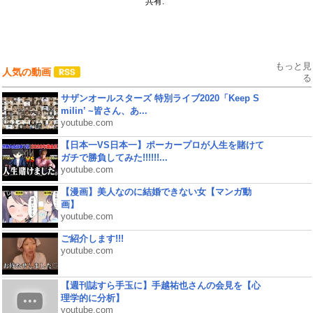
共有:
もっと見
人気の動画
る
サザンオールスターズ 特別ライブ2020「Keep S
milin’ ~皆さん、あ...
youtube.com
【日本一VS日本一】ポーカープロが人生を賭けて
ガチで勝負してみた!!!!!!...
youtube.com
【漫画】美人なのに結婚できない女【マンガ動
画】
youtube.com
ご紹介します!!!
youtube.com
【週刊誌すら手玉に】手越祐也さんの会見を【心
理学的に分析】
youtube.com