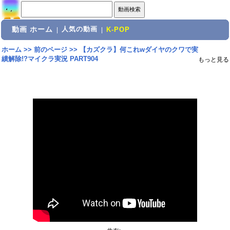
動画 ホーム
人気の動画
|
|
K-POP
ホーム
>>
前のページ
>>
【カズクラ】何これwダイヤのクワで実
績解除!?マイクラ実況 PART904
もっと見る