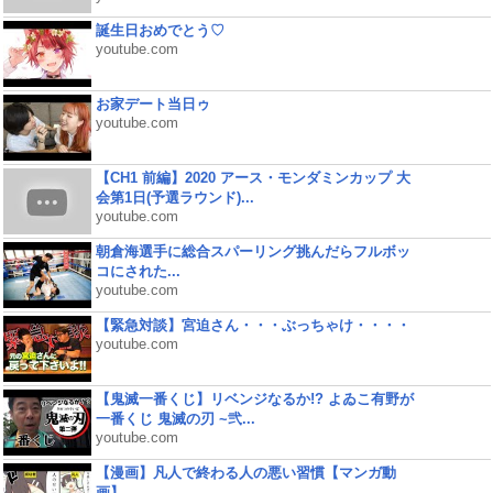
誕生日おめでとう♡
youtube.com
お家デート当日ゥ
youtube.com
【CH1 前編】2020 アース・モンダミンカップ 大
会第1日(予選ラウンド)...
youtube.com
朝倉海選手に総合スパーリング挑んだらフルボッ
コにされた...
youtube.com
【緊急対談】宮迫さん・・・ぶっちゃけ・・・・
youtube.com
【鬼滅一番くじ】リベンジなるか!? よゐこ有野が
一番くじ 鬼滅の刃 ~弐...
youtube.com
【漫画】凡人で終わる人の悪い習慣【マンガ動
画】