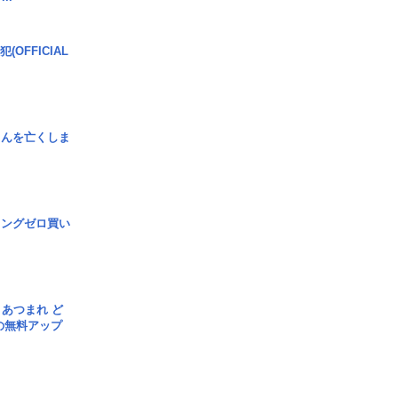
(OFFICIAL
さんを亡くしま
ロングゼロ買い
信] あつまれ ど
の無料アップ