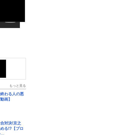
もっと見る
で終わる人の悪
ガ動画】
合対決!京之
める!?【プロ
..