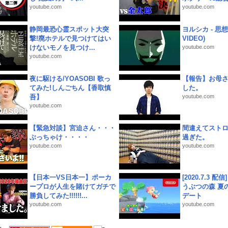
youtube.com
youtube.com
静岡最恐心霊スポット大突
ヨルシカ - 思想犯
撃!廃ホテルで見つけてはい
VIDEO)
けないモノを見つけ...
youtube.com
youtube.com
夜に駆ける/YOASOBI 歌っ
【報告】お母
てみた!しんごちん【香取慎
した。
吾】
youtube.com
youtube.com
【緊急対談】宮迫さん・・・
間違えてスト
ぶっちゃけ・・・・
過ぎた。
youtube.com
youtube.com
【日本一VS日本一】ポーカ
[2020.7.3 配
ープロが人生を賭けてガチで
うぶつの森 夏
勝負してみた!!!!!!...
デート
youtube.com
youtube.com