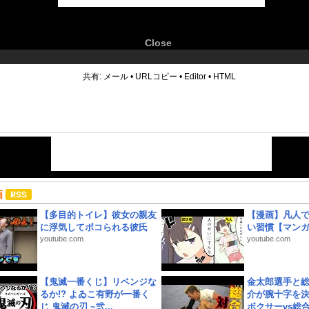
Close
6
共有:
メール
•
URLコピー
•
Editor
•
HTML
画
【多目的トイレ】彼女の親友
【漫画】凡人
に浮気してボコられる彼氏
い習慣【マン
youtube.com
youtube.com
【鬼滅一番くじ】リベンジな
金太郎選手と総
るか!? よゐこ有野が一番く
介が腕十字を決
じ 鬼滅の刃 ~弐...
ボクサーvs総合.