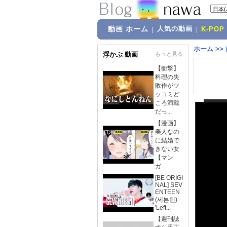
動画 ホーム
人気の動画
|
|
K-POP
ホーム
>>
浮かぶ 動画
もっと見る
【衝撃】
料理の失
敗作がツ
ッコミど
ころ満載
だっ...
【漫画】
美人なの
に結婚で
きない女
【マン
ガ...
[BE ORIGI
NAL] SEV
ENTEEN
(세븐틴)
'Left...
【週刊誌