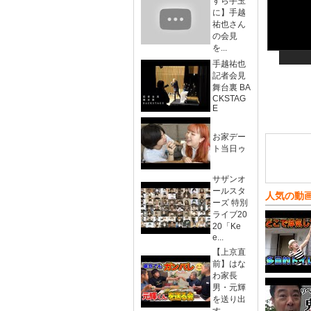
すら手玉
に】手越
祐也さん
の会見
を...
手越祐也
記者会見
舞台裏 BA
CKSTAG
E
お家デー
ト当日ゥ
サザンオ
ールスタ
人気の動
ーズ 特別
ライブ20
20「Ke
e...
【上京直
前】はな
わ家長
男・元輝
を送り出