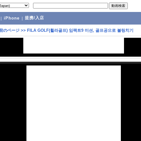
提携/入店
|
iPhone
|
前のページ
>>
FILA GOLF(휠라골프) 임팩트9 미션, 골프공으로 볼링치기