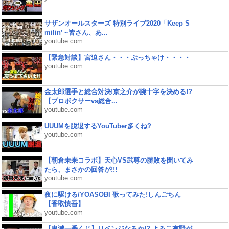
サザンオールスターズ 特別ライブ2020「Keep S
milin’ ~皆さん、あ...
youtube.com
【緊急対談】宮迫さん・・・ぶっちゃけ・・・・
youtube.com
金太郎選手と総合対決!京之介が腕十字を決める!?
【プロボクサーvs総合...
youtube.com
UUUMを脱退するYouTuber多くね?
youtube.com
【朝倉未来コラボ】天心VS武尊の勝敗を聞いてみ
たら、まさかの回答が!!!
youtube.com
夜に駆ける/YOASOBI 歌ってみた!しんごちん
【香取慎吾】
youtube.com
【鬼滅一番くじ】リベンジなるか!? よゐこ有野が