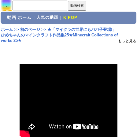
動画 ホーム
人気の動画
|
|
K-POP
ホーム
>>
前のページ
>>
★「マイクラの世界にもパパ子登場!」
ひめちゃんのマインクラフト作品集25★Minecraft Collections of
works 25★
もっと見る