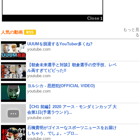
共有:
Close
1
もっと見
人気の動画
る
UUUMを脱退するYouTuber多くね?
youtube.com
【朝倉未来選手と対談】朝倉選手の空手技、レベ
ル高すぎてビビった!!
youtube.com
ヨルシカ - 思想犯(OFFICIAL VIDEO)
youtube.com
【CH1 前編】2020 アース・モンダミンカップ 大
会第1日(予選ラウンド)...
youtube.com
石橋貴明がゴイスーなスポーツニュースをお届け
しちゃう、でしょ。~プロ...
youtube.com