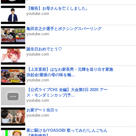
【報告】お母さんを亡くしました。
youtube.com
亀田京之介選手とボクシングスパーリング
youtube.com
誕生日おめでとう♡
youtube.com
【上京直前】はなわ家長男・元輝を送り出す家族
決起会!最後の母の味を噛...
youtube.com
【公式ライブCH1 全編】大会第2日 2020 アー
ス・モンダミンカップ(予...
youtube.com
お家デート当日ゥ
youtube.com
夜に駆ける/YOASOBI 歌ってみた!しんごちん
【香取慎吾】