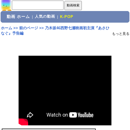
動画 ホーム
人気の動画
|
|
K-POP
ホーム
>>
前のページ
>>
乃木坂46西野七瀬映画初主演『あさひ
なぐ』予告編
もっと見る