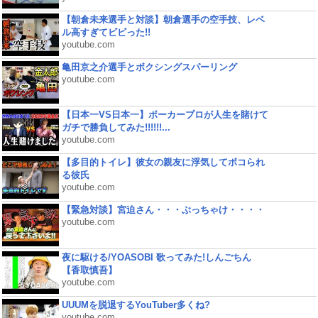
【朝倉未来選手と対談】朝倉選手の空手技、レベ
ル高すぎてビビった!!
youtube.com
亀田京之介選手とボクシングスパーリング
youtube.com
【日本一VS日本一】ポーカープロが人生を賭けて
ガチで勝負してみた!!!!!!...
youtube.com
【多目的トイレ】彼女の親友に浮気してボコられ
る彼氏
youtube.com
【緊急対談】宮迫さん・・・ぶっちゃけ・・・・
youtube.com
夜に駆ける/YOASOBI 歌ってみた!しんごちん
【香取慎吾】
youtube.com
UUUMを脱退するYouTuber多くね?
youtube.com