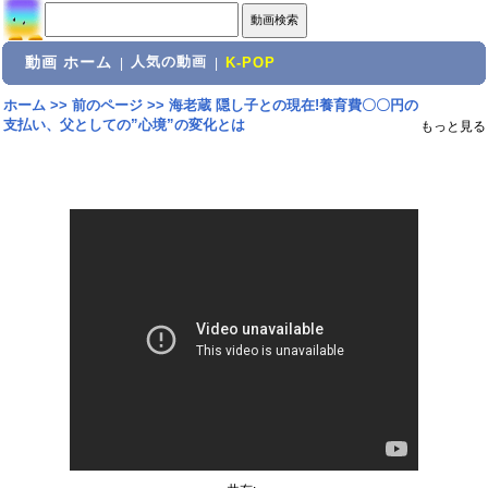
動画 ホーム
人気の動画
|
|
K-POP
ホーム
>>
前のページ
>>
海老蔵 隠し子との現在!養育費〇〇円の
支払い、父としての”心境”の変化とは
もっと見る