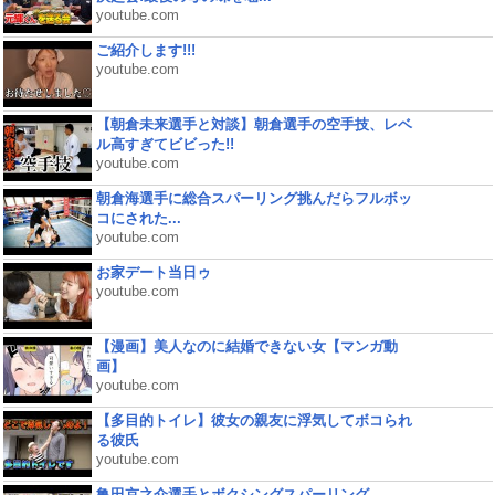
youtube.com
ご紹介します!!!
youtube.com
【朝倉未来選手と対談】朝倉選手の空手技、レベ
ル高すぎてビビった!!
youtube.com
朝倉海選手に総合スパーリング挑んだらフルボッ
コにされた...
youtube.com
お家デート当日ゥ
youtube.com
【漫画】美人なのに結婚できない女【マンガ動
画】
youtube.com
【多目的トイレ】彼女の親友に浮気してボコられ
る彼氏
youtube.com
亀田京之介選手とボクシングスパーリング