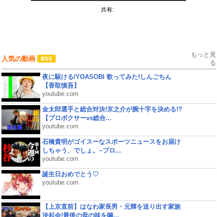
共有:
もっと見
人気の動画
る
夜に駆ける/YOASOBI 歌ってみた!しんごちん
【香取慎吾】
youtube.com
金太郎選手と総合対決!京之介が腕十字を決める!?
【プロボクサーvs総合...
youtube.com
石橋貴明がゴイスーなスポーツニュースをお届け
しちゃう、でしょ。~プロ...
youtube.com
誕生日おめでとう♡
youtube.com
【上京直前】はなわ家長男・元輝を送り出す家族
決起会!最後の母の味を噛...