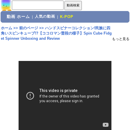
動画 ホーム
人気の動画
|
|
K-POP
ホーム
>>
前のページ
>>
ハンドスピナーコレクション!民族に四
角いスピンキューブ!?【ココロマン普段の様子】Spin Cube Fidg
et Spinner Unboxing and Review
もっと見る