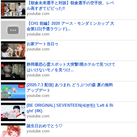
【朝倉未来選手と対談】朝倉選手の空手技、レベ
ル高すぎてビビった!!
youtube.com
【CH1 前編】2020 アース・モンダミンカップ 大
会第1日(予選ラウンド)...
youtube.com
お家デート当日ゥ
youtube.com
静岡最恐心霊スポット大突撃!廃ホテルで見つけて
はいけないモノを見つけ...
youtube.com
[2020.7.3 配信] あつまれ どうぶつの森 夏の無料
アップデート
youtube.com
[BE ORIGINAL] SEVENTEEN(세븐틴) 'Left & Ri
ght' (4K)
youtube.com
誕生日おめでとう♡
youtube.com