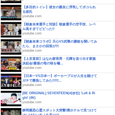
【多目的トイレ】彼女の親友に浮気してボコられ
る彼氏
youtube.com
【朝倉未来選手と対談】朝倉選手の空手技、レベ
ル高すぎてビビった!!
youtube.com
【朝倉未来コラボ】天心VS武尊の勝敗を聞いてみ
たら、まさかの回答が!!!
youtube.com
【上京直前】はなわ家長男・元輝を送り出す家族
決起会!最後の母の味を噛...
youtube.com
【日本一VS日本一】ポーカープロが人生を賭けて
ガチで勝負してみた!!!!!!...
youtube.com
[BE ORIGINAL] SEVENTEEN(세븐틴) 'Left & Ri
ght' (4K)
youtube.com
静岡最恐心霊スポット大突撃!廃ホテルで見つけて
はいけないモノを見つけ...