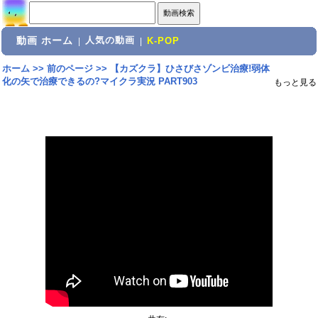
動画 ホーム
人気の動画
|
|
K-POP
ホーム
>>
前のページ
>>
【カズクラ】ひさびさゾンビ治療!弱体
化の矢で治療できるの?マイクラ実況 PART903
もっと見る