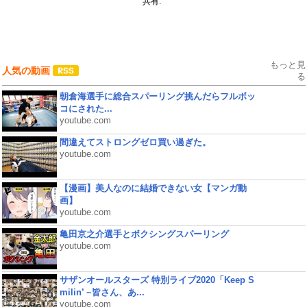
共有:
もっと見
人気の動画
る
朝倉海選手に総合スパーリング挑んだらフルボッ
コにされた...
youtube.com
間違えてストロングゼロ買い過ぎた。
youtube.com
【漫画】美人なのに結婚できない女【マンガ動
画】
youtube.com
亀田京之介選手とボクシングスパーリング
youtube.com
サザンオールスターズ 特別ライブ2020「Keep S
milin’ ~皆さん、あ...
youtube.com