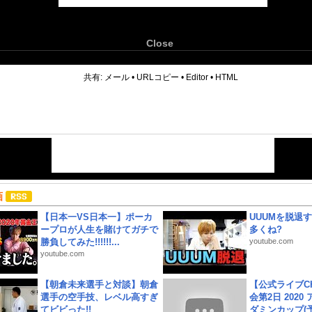
Close
6
共有:
メール
•
URLコピー
•
Editor
•
HTML
画
【日本一VS日本一】ポーカ
UUUMを脱退する
ープロが人生を賭けてガチで
多くね?
勝負してみた!!!!!!...
youtube.com
youtube.com
【朝倉未来選手と対談】朝倉
【公式ライブC
選手の空手技、レベル高すぎ
会第2日 2020
てビビった!!
ダミンカップ(予.