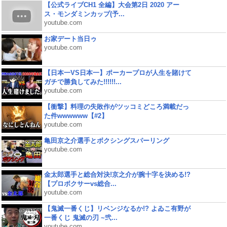
【公式ライブCH1 全編】大会第2日 2020 アー
ス・モンダミンカップ(予...
youtube.com
お家デート当日ゥ
youtube.com
【日本一VS日本一】ポーカープロが人生を賭けて
ガチで勝負してみた!!!!!!...
youtube.com
【衝撃】料理の失敗作がツッコミどころ満載だっ
た件wwwwww【#2】
youtube.com
亀田京之介選手とボクシングスパーリング
youtube.com
金太郎選手と総合対決!京之介が腕十字を決める!?
【プロボクサーvs総合...
youtube.com
【鬼滅一番くじ】リベンジなるか!? よゐこ有野が
一番くじ 鬼滅の刃 ~弐...
youtube.com