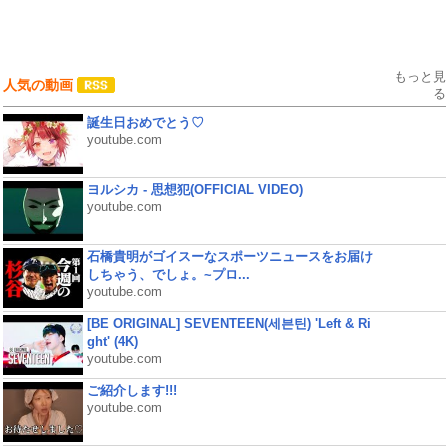
もっと見
人気の動画
る
誕生日おめでとう♡
youtube.com
ヨルシカ - 思想犯(OFFICIAL VIDEO)
youtube.com
石橋貴明がゴイスーなスポーツニュースをお届け
しちゃう、でしょ。~プロ...
youtube.com
[BE ORIGINAL] SEVENTEEN(세븐틴) 'Left & Ri
ght' (4K)
youtube.com
ご紹介します!!!
youtube.com