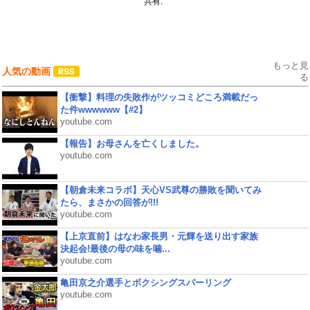
共有:
もっと見
人気の動画
る
【衝撃】料理の失敗作がツッコミどころ満載だっ
た件wwwwww【#2】
youtube.com
【報告】お母さんを亡くしました。
youtube.com
【朝倉未来コラボ】天心VS武尊の勝敗を聞いてみ
たら、まさかの回答が!!!
youtube.com
【上京直前】はなわ家長男・元輝を送り出す家族
決起会!最後の母の味を噛...
youtube.com
亀田京之介選手とボクシングスパーリング
youtube.com