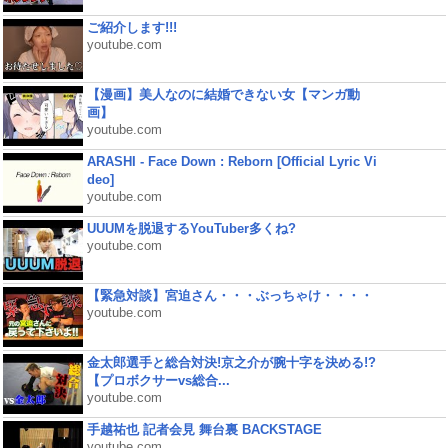
ご紹介します!!!
youtube.com
【漫画】美人なのに結婚できない女【マンガ動
画】
youtube.com
ARASHI - Face Down : Reborn [Official Lyric Vi
deo]
youtube.com
UUUMを脱退するYouTuber多くね?
youtube.com
【緊急対談】宮迫さん・・・ぶっちゃけ・・・・
youtube.com
金太郎選手と総合対決!京之介が腕十字を決める!?
【プロボクサーvs総合...
youtube.com
手越祐也 記者会見 舞台裏 BACKSTAGE
youtube.com