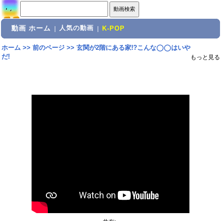
動画 ホーム
人気の動画
|
|
K-POP
ホーム
>>
前のページ
>>
玄関が2階にある家!?こんな◯◯はいや
だ!
もっと見る