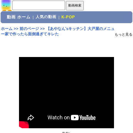
動画 ホーム
人気の動画
|
|
K-POP
ホーム
>>
前のページ
>>
【あやなん'sキッチン】大戸屋のメニュ
ー家で作ったら面倒過ぎてキレた
もっと見る