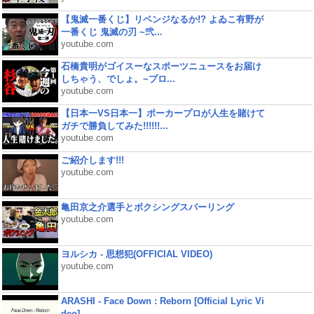
【鬼滅一番くじ】リベンジなるか!? よゐこ有野が
一番くじ 鬼滅の刃 ~弐...
youtube.com
石橋貴明がゴイスーなスポーツニュースをお届け
しちゃう、でしょ。~プロ...
youtube.com
【日本一VS日本一】ポーカープロが人生を賭けて
ガチで勝負してみた!!!!!!...
youtube.com
ご紹介します!!!
youtube.com
亀田京之介選手とボクシングスパーリング
youtube.com
ヨルシカ - 思想犯(OFFICIAL VIDEO)
youtube.com
ARASHI - Face Down : Reborn [Official Lyric Vi
deo]