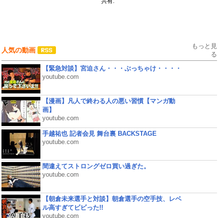
共有:
もっと見
人気の動画
る
【緊急対談】宮迫さん・・・ぶっちゃけ・・・・
youtube.com
【漫画】凡人で終わる人の悪い習慣【マンガ動
画】
youtube.com
手越祐也 記者会見 舞台裏 BACKSTAGE
youtube.com
間違えてストロングゼロ買い過ぎた。
youtube.com
【朝倉未来選手と対談】朝倉選手の空手技、レベ
ル高すぎてビビった!!
youtube.com