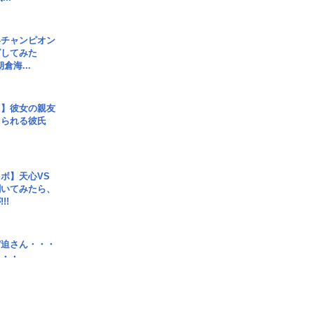
界チャンピオン
グしてみた
倉海...
レ】彼女の親友
コられる彼氏
ボ】天心VS
聞いてみたら、
!!
宮迫さん・・・
・・・