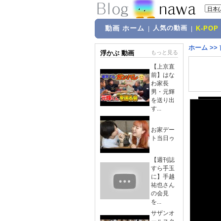
動画 ホーム
人気の動画
|
|
K-POP
ホーム
>>
浮かぶ 動画
もっと見る
【上京直
前】はな
わ家長
男・元輝
を送り出
す...
お家デー
ト当日ゥ
【週刊誌
すら手玉
に】手越
祐也さん
の会見
を...
サザンオ