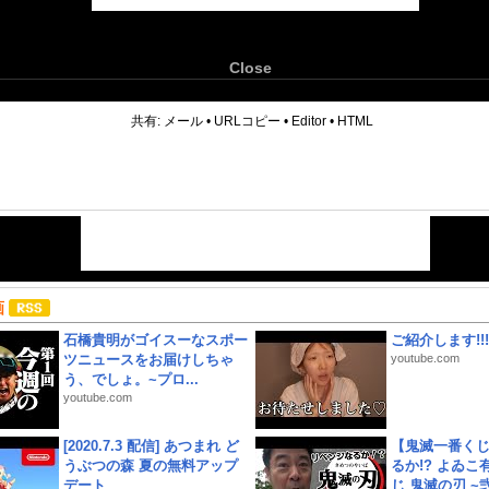
Close
6
共有:
メール
•
URLコピー
•
Editor
•
HTML
画
石橋貴明がゴイスーなスポー
ご紹介します!!!
ツニュースをお届けしちゃ
youtube.com
う、でしょ。~プロ...
youtube.com
[2020.7.3 配信] あつまれ ど
【鬼滅一番く
うぶつの森 夏の無料アップ
るか!? よゐ
デート
じ 鬼滅の刃 ~弐.