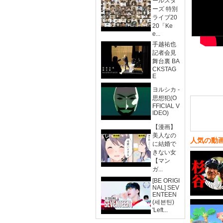
ールスタ
ーズ 特別
ライブ20
20「Ke
e...
手越祐也
記者会見
舞台裏 BA
CKSTAG
E
ヨルシカ -
思想犯(O
FFICIAL V
IDEO)
【漫画】
美人なの
人気の動
に結婚で
きない女
【マン
ガ...
[BE ORIGI
NAL] SEV
ENTEEN
(세븐틴)
'Left...