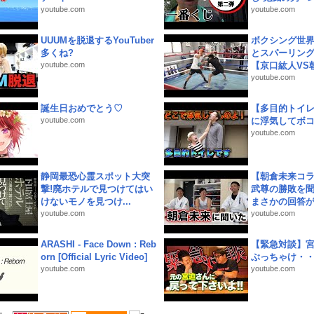
youtube.com
youtube.com
UUUMを脱退するYouTuber
ボクシング世
多くね?
とスパーリン
youtube.com
【京口紘人VS朝
youtube.com
誕生日おめでとう♡
【多目的トイ
youtube.com
に浮気してボ
youtube.com
静岡最恐心霊スポット大突
【朝倉未来コラ
撃!廃ホテルで見つけてはい
武尊の勝敗を
けないモノを見つけ...
まさかの回答が!
youtube.com
youtube.com
ARASHI - Face Down : Reb
【緊急対談】
orn [Official Lyric Video]
ぶっちゃけ・
youtube.com
youtube.com