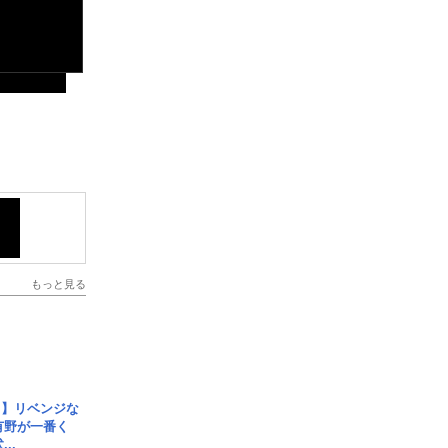
もっと見る
じ】リベンジな
こ有野が一番く
..