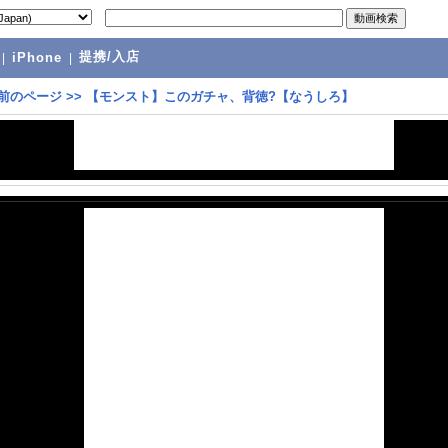
提携/入店
|
iPhone
|
前のページ
>>
【モンスト】このガチャ、背徳?【なうしろ】