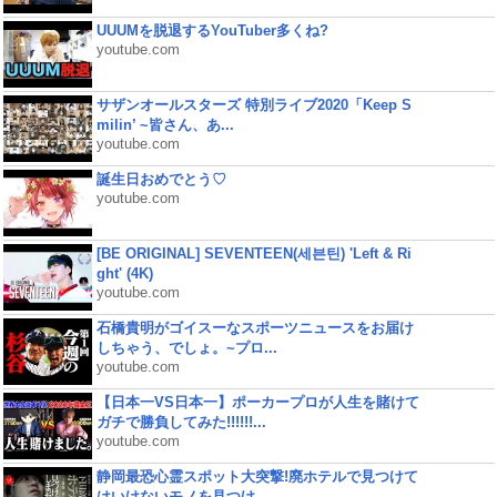
UUUMを脱退するYouTuber多くね?
youtube.com
サザンオールスターズ 特別ライブ2020「Keep S
milin’ ~皆さん、あ...
youtube.com
誕生日おめでとう♡
youtube.com
[BE ORIGINAL] SEVENTEEN(세븐틴) 'Left & Ri
ght' (4K)
youtube.com
石橋貴明がゴイスーなスポーツニュースをお届け
しちゃう、でしょ。~プロ...
youtube.com
【日本一VS日本一】ポーカープロが人生を賭けて
ガチで勝負してみた!!!!!!...
youtube.com
静岡最恐心霊スポット大突撃!廃ホテルで見つけて
はいけないモノを見つけ...