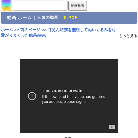
動画 ホーム
人気の動画
|
|
K-POP
ホーム
>>
前のページ
>>
甘えん坊猫を無視してぬいぐるみを可
愛がりまくった結果www
もっと見る