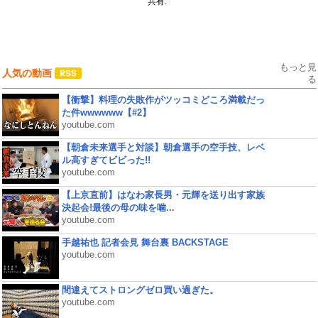
共有:
もっと見
人気の動画
る
【衝撃】料理の失敗作がツッコミどころ満載だっ
た件wwwwww【#2】
youtube.com
【朝倉未来選手と対談】朝倉選手の空手技、レベ
ル高すぎてビビった!!
youtube.com
【上京直前】はなわ家長男・元輝を送り出す家族
決起会!最後の母の味を噛...
youtube.com
手越祐也 記者会見 舞台裏 BACKSTAGE
youtube.com
間違えてストロングゼロ買い過ぎた。
youtube.com