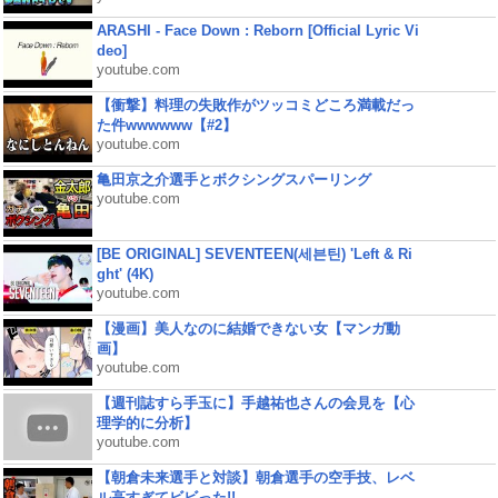
ARASHI - Face Down : Reborn [Official Lyric Vi
deo]
youtube.com
【衝撃】料理の失敗作がツッコミどころ満載だっ
た件wwwwww【#2】
youtube.com
亀田京之介選手とボクシングスパーリング
youtube.com
[BE ORIGINAL] SEVENTEEN(세븐틴) 'Left & Ri
ght' (4K)
youtube.com
【漫画】美人なのに結婚できない女【マンガ動
画】
youtube.com
【週刊誌すら手玉に】手越祐也さんの会見を【心
理学的に分析】
youtube.com
【朝倉未来選手と対談】朝倉選手の空手技、レベ
ル高すぎてビビった!!