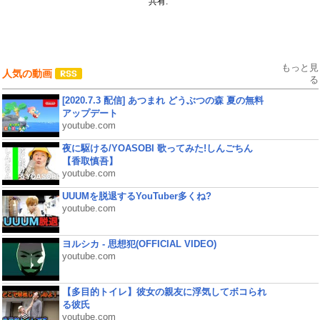
共有:
もっと見
人気の動画
る
[2020.7.3 配信] あつまれ どうぶつの森 夏の無料
アップデート
youtube.com
夜に駆ける/YOASOBI 歌ってみた!しんごちん
【香取慎吾】
youtube.com
UUUMを脱退するYouTuber多くね?
youtube.com
ヨルシカ - 思想犯(OFFICIAL VIDEO)
youtube.com
【多目的トイレ】彼女の親友に浮気してボコられ
る彼氏
youtube.com