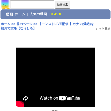
動画 ホーム
人気の動画
|
|
K-POP
ホーム
>>
前のページ
>>
【モンストLIVE配信 】カナン(爆絶)を
初見で攻略【なうしろ】
もっと見る