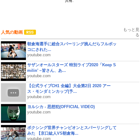
共有:
もっと見
人気の動画
る
朝倉海選手に総合スパーリング挑んだらフルボッ
コにされた...
youtube.com
サザンオールスターズ 特別ライブ2020「Keep S
milin’ ~皆さん、あ...
youtube.com
【公式ライブCH1 全編】大会第2日 2020 アー
ス・モンダミンカップ(予...
youtube.com
ヨルシカ - 思想犯(OFFICIAL VIDEO)
youtube.com
ボクシング世界チャンピオンとスパーリングして
みた 【京口紘人VS朝倉海...
youtube.com