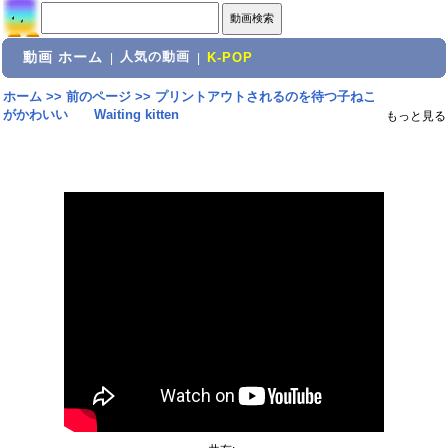
動画 ホーム
人気の動画
|
|
K-POP
ホーム
>>
前のページ
>>
プリントアウトされるのを待つ子ねこ
がかわいい Waiting kitten
もっと見る