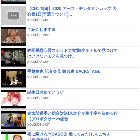
【CH1 前編】2020 アース・モンダミンカップ 大
会第1日(予選ラウンド)...
youtube.com
ご紹介します!!!
youtube.com
静岡最恐心霊スポット大突撃!廃ホテルで見つけて
はいけないモノを見つけ...
youtube.com
手越祐也 記者会見 舞台裏 BACKSTAGE
youtube.com
誕生日おめでとう♡
youtube.com
金太郎選手と総合対決!京之介が腕十字を決める!?
【プロボクサーvs総合...
youtube.com
夜に駆ける/YOASOBI 歌ってみた!しんごちん
【香取慎吾】