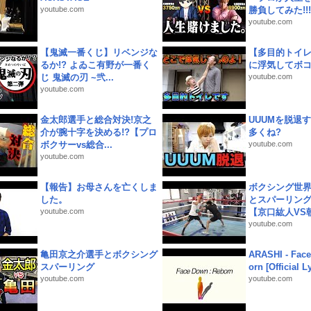
youtube.com
勝負してみた!!!!!
youtube.com
【鬼滅一番くじ】リベンジな
【多目的トイ
るか!? よゐこ有野が一番く
に浮気してボ
じ 鬼滅の刃 ~弐...
youtube.com
youtube.com
金太郎選手と総合対決!京之
UUUMを脱退する
介が腕十字を決める!?【プロ
多くね?
ボクサーvs総合...
youtube.com
youtube.com
【報告】お母さんを亡くしま
ボクシング世
した。
とスパーリン
youtube.com
【京口紘人VS朝
youtube.com
亀田京之介選手とボクシング
ARASHI - Face
スパーリング
orn [Official L
youtube.com
youtube.com