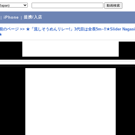
提携/入店
|
iPhone
|
前のページ
>>
★「流しそうめんリレー!」3代目は全長5m~!!★Slider Nagasi
★