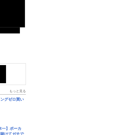
もっと見る
ロングゼロ買い
本一】ポーカ
を賭けてガチで