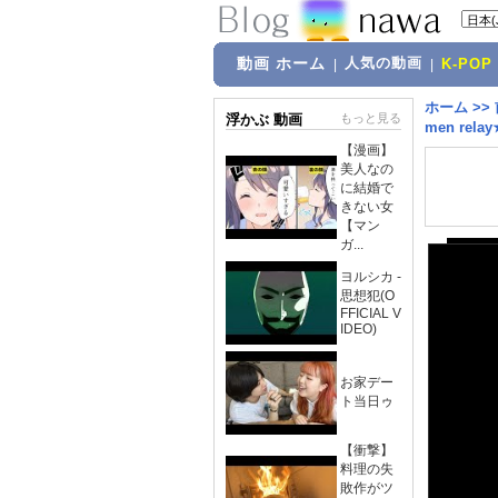
動画 ホーム
人気の動画
|
|
K-POP
ホーム
>>
浮かぶ 動画
もっと見る
men relay
【漫画】
美人なの
に結婚で
きない女
【マン
ガ...
ヨルシカ -
思想犯(O
FFICIAL V
IDEO)
お家デー
ト当日ゥ
【衝撃】
料理の失
敗作がツ