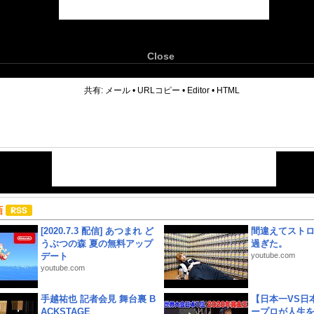
Close
6
共有:
メール
•
URLコピー
•
Editor
•
HTML
画
[2020.7.3 配信] あつまれ ど
間違えてスト
うぶつの森 夏の無料アップ
過ぎた。
デート
youtube.com
youtube.com
手越祐也 記者会見 舞台裏 B
【日本一VS日
ACKSTAGE
ープロが人生