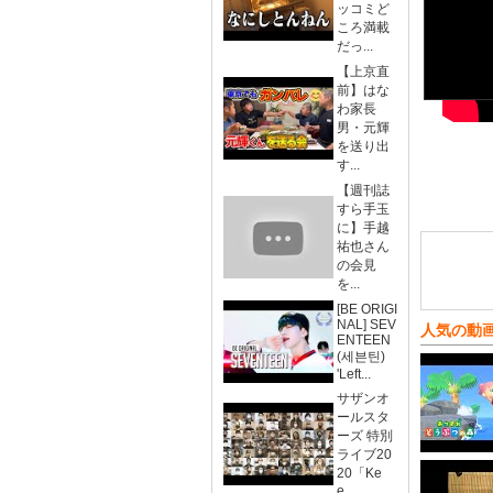
ッコミど
ころ満載
だっ...
【上京直
前】はな
わ家長
男・元輝
を送り出
す...
【週刊誌
すら手玉
に】手越
祐也さん
の会見
を...
[BE ORIGI
NAL] SEV
人気の動
ENTEEN
(세븐틴)
'Left...
サザンオ
ールスタ
ーズ 特別
ライブ20
20「Ke
e...