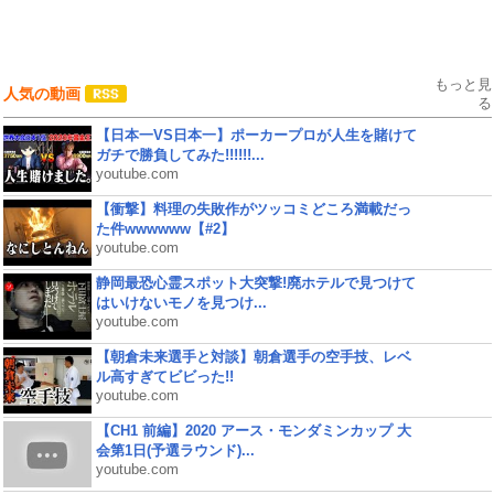
もっと見
人気の動画
る
【日本一VS日本一】ポーカープロが人生を賭けて
ガチで勝負してみた!!!!!!...
youtube.com
【衝撃】料理の失敗作がツッコミどころ満載だっ
た件wwwwww【#2】
youtube.com
静岡最恐心霊スポット大突撃!廃ホテルで見つけて
はいけないモノを見つけ...
youtube.com
【朝倉未来選手と対談】朝倉選手の空手技、レベ
ル高すぎてビビった!!
youtube.com
【CH1 前編】2020 アース・モンダミンカップ 大
会第1日(予選ラウンド)...
youtube.com