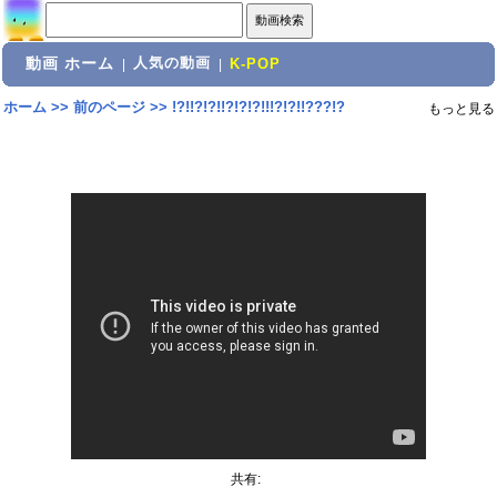
動画 ホーム
人気の動画
|
|
K-POP
ホーム
>>
前のページ
>>
!?!!?!?!!?!?!?!!!?!?!!???!?
もっと見る
共有: