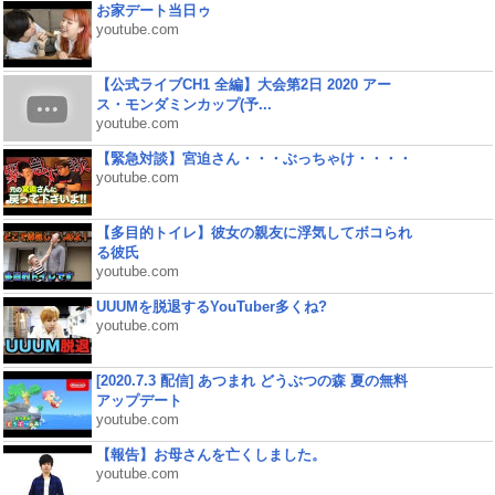
お家デート当日ゥ
youtube.com
【公式ライブCH1 全編】大会第2日 2020 アー
ス・モンダミンカップ(予...
youtube.com
【緊急対談】宮迫さん・・・ぶっちゃけ・・・・
youtube.com
【多目的トイレ】彼女の親友に浮気してボコられ
る彼氏
youtube.com
UUUMを脱退するYouTuber多くね?
youtube.com
[2020.7.3 配信] あつまれ どうぶつの森 夏の無料
アップデート
youtube.com
【報告】お母さんを亡くしました。
youtube.com