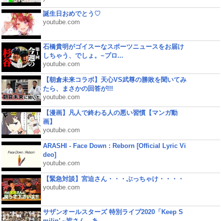
誕生日おめでとう♡
youtube.com
石橋貴明がゴイスーなスポーツニュースをお届け
しちゃう、でしょ。~プロ...
youtube.com
【朝倉未来コラボ】天心VS武尊の勝敗を聞いてみ
たら、まさかの回答が!!!
youtube.com
【漫画】凡人で終わる人の悪い習慣【マンガ動
画】
youtube.com
ARASHI - Face Down : Reborn [Official Lyric Vi
deo]
youtube.com
【緊急対談】宮迫さん・・・ぶっちゃけ・・・・
youtube.com
サザンオールスターズ 特別ライブ2020「Keep S
milin’ ~皆さん、あ...