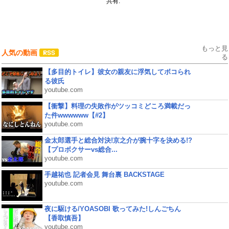
共有:
もっと見
人気の動画
る
【多目的トイレ】彼女の親友に浮気してボコられ
る彼氏
youtube.com
【衝撃】料理の失敗作がツッコミどころ満載だっ
た件wwwwww【#2】
youtube.com
金太郎選手と総合対決!京之介が腕十字を決める!?
【プロボクサーvs総合...
youtube.com
手越祐也 記者会見 舞台裏 BACKSTAGE
youtube.com
夜に駆ける/YOASOBI 歌ってみた!しんごちん
【香取慎吾】
youtube.com