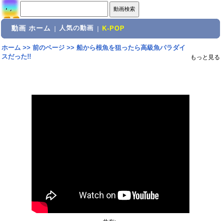
動画 ホーム
人気の動画
|
|
K-POP
ホーム
>>
前のページ
>>
船から根魚を狙ったら高級魚パラダイ
スだった!!
もっと見る