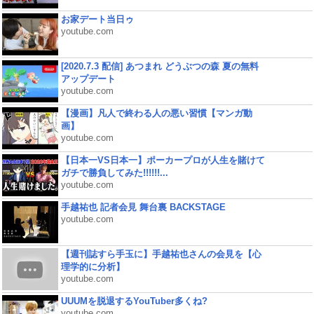
お家デート当日ゥ
youtube.com
[2020.7.3 配信] あつまれ どうぶつの森 夏の無料
アップデート
youtube.com
【漫画】凡人で終わる人の悪い習慣【マンガ動
画】
youtube.com
【日本一VS日本一】ポーカープロが人生を賭けて
ガチで勝負してみた!!!!!!...
youtube.com
手越祐也 記者会見 舞台裏 BACKSTAGE
youtube.com
【週刊誌すら手玉に】手越祐也さんの会見を【心
理学的に分析】
youtube.com
UUUMを脱退するYouTuber多くね?
youtube.com