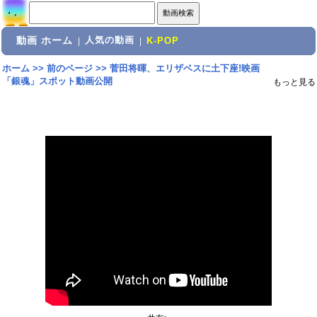
動画 ホーム
人気の動画
|
|
K-POP
ホーム
>>
前のページ
>>
菅田将暉、エリザベスに土下座!映画
「銀魂」スポット動画公開
もっと見る