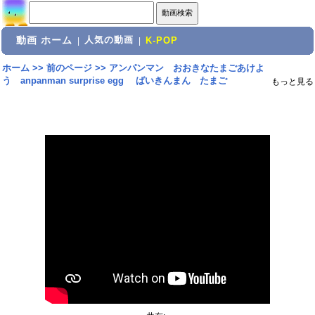
動画 ホーム
人気の動画
|
|
K-POP
ホーム
>>
前のページ
>>
アンパンマン おおきなたまごあけよ
う anpanman surprise egg ばいきんまん たまご
もっと見る