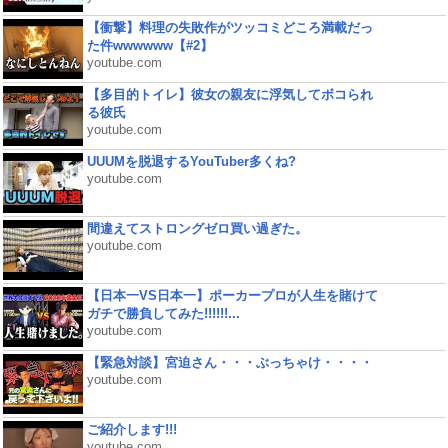
【衝撃】料理の失敗作がツッコミどころ満載だっ
た件wwwwww【#2】
youtube.com
【多目的トイレ】彼女の親友に浮気してボコられ
る彼氏
youtube.com
UUUMを脱退するYouTuber多くね?
youtube.com
間違えてストロングゼロ買い過ぎた。
youtube.com
【日本一VS日本一】ポーカープロが人生を賭けて
ガチで勝負してみた!!!!!!...
youtube.com
【緊急対談】宮迫さん・・・ぶっちゃけ・・・・
youtube.com
ご紹介します!!!
youtube.com