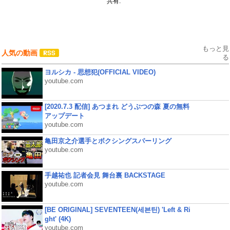
共有:
もっと見
人気の動画
る
ヨルシカ - 思想犯(OFFICIAL VIDEO)
youtube.com
[2020.7.3 配信] あつまれ どうぶつの森 夏の無料
アップデート
youtube.com
亀田京之介選手とボクシングスパーリング
youtube.com
手越祐也 記者会見 舞台裏 BACKSTAGE
youtube.com
[BE ORIGINAL] SEVENTEEN(세븐틴) 'Left & Ri
ght' (4K)
youtube.com