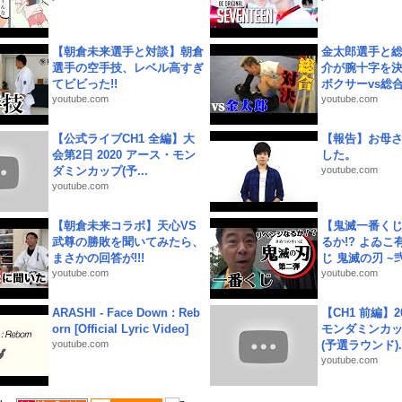
【朝倉未来選手と対談】朝倉
金太郎選手と総
選手の空手技、レベル高すぎ
介が腕十字を決
てビビった!!
ボクサーvs総合.
youtube.com
youtube.com
【公式ライブCH1 全編】大
【報告】お母
会第2日 2020 アース・モン
した。
ダミンカップ(予...
youtube.com
youtube.com
【朝倉未来コラボ】天心VS
【鬼滅一番く
武尊の勝敗を聞いてみたら、
るか!? よゐ
まさかの回答が!!!
じ 鬼滅の刃 ~弐.
youtube.com
youtube.com
ARASHI - Face Down : Reb
【CH1 前編】2
orn [Official Lyric Video]
モンダミンカッ
youtube.com
(予選ラウンド)..
youtube.com