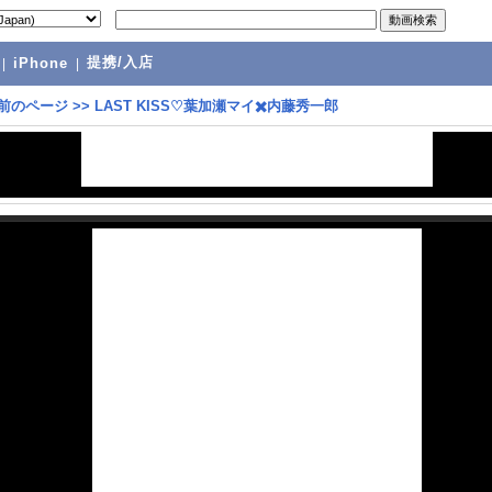
提携/入店
|
iPhone
|
前のページ
>>
LAST KISS♡葉加瀬マイ✖️内藤秀一郎