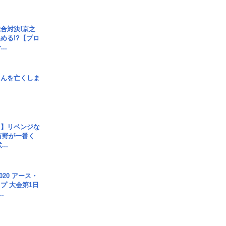
合対決!京之
める!?【プロ
..
さんを亡くしま
じ】リベンジな
こ有野が一番く
..
020 アース・
プ 大会第1日
.