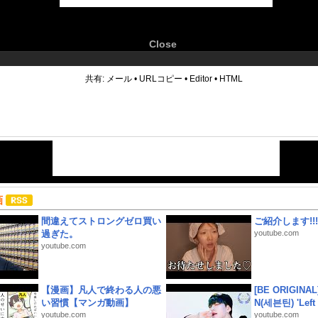
Close
6
共有:
メール
•
URLコピー
•
Editor
•
HTML
画
間違えてストロングゼロ買い
ご紹介します!!!
過ぎた。
youtube.com
youtube.com
【漫画】凡人で終わる人の悪
[BE ORIGINA
い習慣【マンガ動画】
N(세븐틴) 'Left &
youtube.com
youtube.com