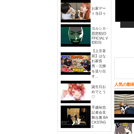
お家デー
ト当日ゥ
ヨルシカ -
思想犯(O
FFICIAL V
IDEO)
【上京直
前】はな
わ家長
男・元輝
を送り出
す...
人気の動
誕生日お
めでとう
♡
手越祐也
記者会見
舞台裏 BA
CKSTAG
E