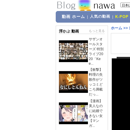
動画 ホーム
人気の動画
|
|
K-POP
ホーム
>>
浮かぶ 動画
もっと見る
サザンオ
ールスタ
ーズ 特別
ライブ20
20「Ke
e...
【衝撃】
料理の失
敗作がツ
ッコミど
ころ満載
だっ...
【漫画】
美人なの
に結婚で
きない女
【マン
ガ...