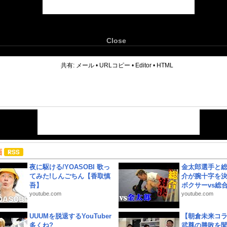
Close
6
共有:
メール
•
URLコピー
•
Editor
•
HTML
画
夜に駆ける/YOASOBI 歌っ
金太郎選手と総
てみた!しんごちん【香取慎
介が腕十字を決
吾】
ボクサーvs総合.
youtube.com
youtube.com
UUUMを脱退するYouTuber
【朝倉未来コラ
多くね?
武尊の勝敗を