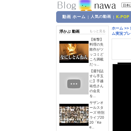
動画 ホーム
人気の動画
|
|
K-POP
ホーム
>>
浮かぶ 動画
もっと見る
ム実況プレイ
【衝撃】
料理の失
敗作がツ
ッコミど
ころ満載
だっ...
【週刊誌
すら手玉
に】手越
祐也さん
の会見
を...
サザンオ
ールスタ
ーズ 特別
ライブ20
20「Ke
e...