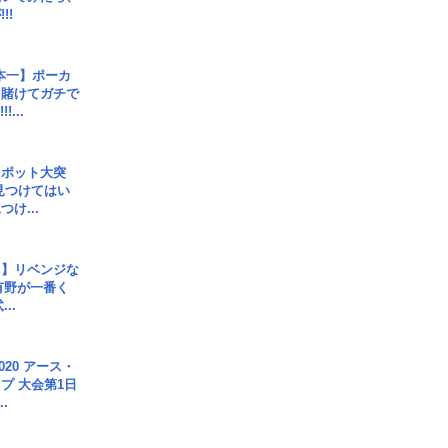
!!
本一】ポーカ
を賭けてガチで
!...
スポット大突
見つけてはい
け...
じ】リベンジな
こ有野が一番く
..
020 アース・
プ 大会第1日
.