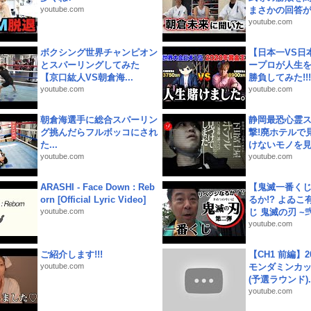
youtube.com
まさかの回答が!
youtube.com
ボクシング世界チャンピオン
【日本一VS日
とスパーリングしてみた
ープロが人生
【京口紘人VS朝倉海...
勝負してみた!!!!!
youtube.com
youtube.com
朝倉海選手に総合スパーリン
静岡最恐心霊
グ挑んだらフルボッコにされ
撃!廃ホテルで
た...
けないモノを見つ
youtube.com
youtube.com
ARASHI - Face Down : Reb
【鬼滅一番く
orn [Official Lyric Video]
るか!? よゐ
youtube.com
じ 鬼滅の刃 ~弐.
youtube.com
ご紹介します!!!
【CH1 前編】2
youtube.com
モンダミンカッ
(予選ラウンド)..
youtube.com