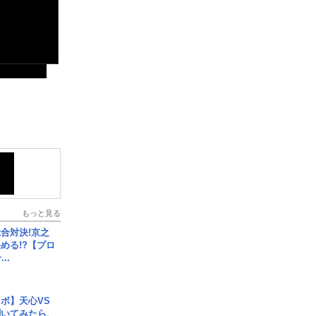
もっと見る
合対決!京之
める!?【プロ
..
ボ】天心VS
聞いてみたら、