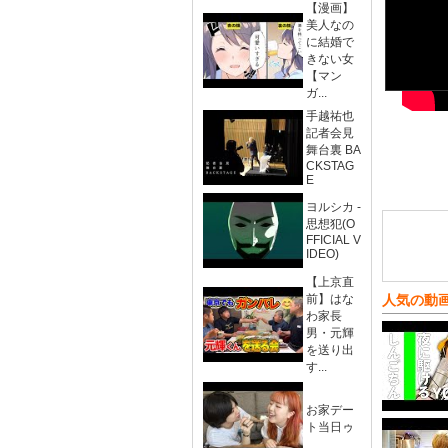
【漫画】
美人なの
に結婚で
きない女
【マン
ガ...
手越祐也
記者会見
舞台裏 BA
CKSTAG
E
ヨルシカ -
思想犯(O
FFICIAL V
IDEO)
【上京直
前】はな
人気の動
わ家長
男・元輝
を送り出
す...
お家デー
ト当日ゥ