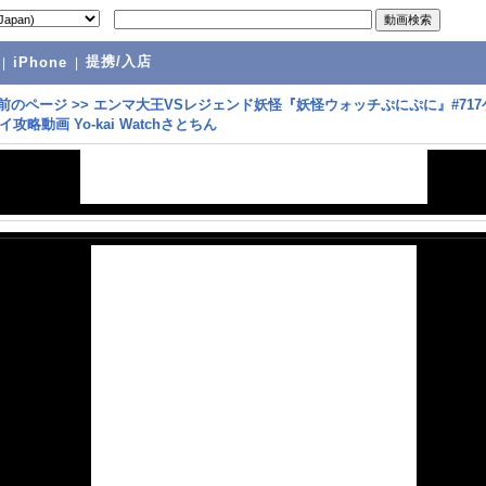
提携/入店
|
iPhone
|
前のページ
>>
エンマ大王VSレジェンド妖怪『妖怪ウォッチぷにぷに』#717
攻略動画 Yo-kai Watchさとちん