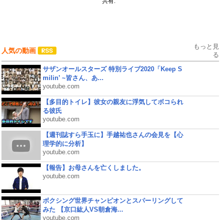
共有:
もっと見
人気の動画
る
サザンオールスターズ 特別ライブ2020「Keep S
milin’ ~皆さん、あ...
youtube.com
【多目的トイレ】彼女の親友に浮気してボコられ
る彼氏
youtube.com
【週刊誌すら手玉に】手越祐也さんの会見を【心
理学的に分析】
youtube.com
【報告】お母さんを亡くしました。
youtube.com
ボクシング世界チャンピオンとスパーリングして
みた 【京口紘人VS朝倉海...
youtube.com