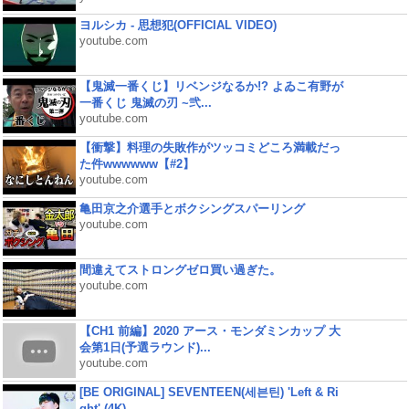
ヨルシカ - 思想犯(OFFICIAL VIDEO)
youtube.com
【鬼滅一番くじ】リベンジなるか!? よゐこ有野が
一番くじ 鬼滅の刃 ~弐...
youtube.com
【衝撃】料理の失敗作がツッコミどころ満載だっ
た件wwwwww【#2】
youtube.com
亀田京之介選手とボクシングスパーリング
youtube.com
間違えてストロングゼロ買い過ぎた。
youtube.com
【CH1 前編】2020 アース・モンダミンカップ 大
会第1日(予選ラウンド)...
youtube.com
[BE ORIGINAL] SEVENTEEN(세븐틴) 'Left & Ri
ght' (4K)