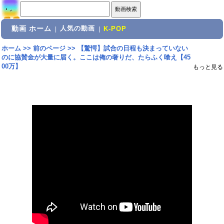
動画 ホーム
人気の動画
|
|
K-POP
ホーム
>>
前のページ
>>
【驚愕】試合の日程も決まっていない
のに協賛金が大量に届く。ここは俺の奢りだ、たらふく喰え【45
00万】
もっと見る