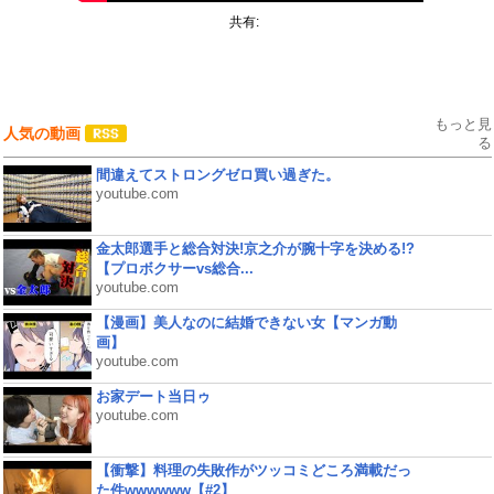
共有:
もっと見
人気の動画
る
間違えてストロングゼロ買い過ぎた。
youtube.com
金太郎選手と総合対決!京之介が腕十字を決める!?
【プロボクサーvs総合...
youtube.com
【漫画】美人なのに結婚できない女【マンガ動
画】
youtube.com
お家デート当日ゥ
youtube.com
【衝撃】料理の失敗作がツッコミどころ満載だっ
た件wwwwww【#2】