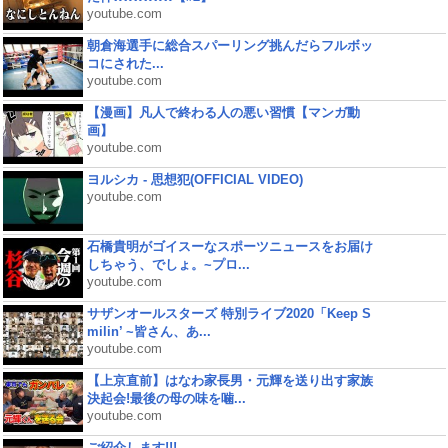
youtube.com
朝倉海選手に総合スパーリング挑んだらフルボッ
コにされた...
youtube.com
【漫画】凡人で終わる人の悪い習慣【マンガ動
画】
youtube.com
ヨルシカ - 思想犯(OFFICIAL VIDEO)
youtube.com
石橋貴明がゴイスーなスポーツニュースをお届け
しちゃう、でしょ。~プロ...
youtube.com
サザンオールスターズ 特別ライブ2020「Keep S
milin’ ~皆さん、あ...
youtube.com
【上京直前】はなわ家長男・元輝を送り出す家族
決起会!最後の母の味を噛...
youtube.com
ご紹介します!!!