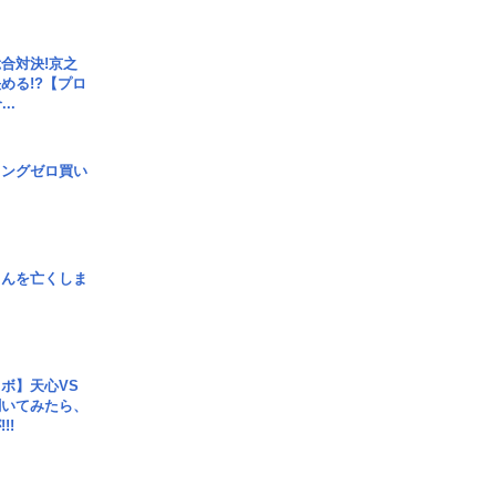
合対決!京之
める!?【プロ
..
ロングゼロ買い
さんを亡くしま
ボ】天心VS
聞いてみたら、
!!