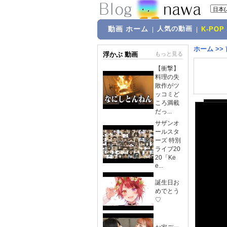
動画 ホーム
人気の動画
|
|
K-POP
ホーム
>>
浮かぶ 動画
もっと見る
【衝撃】
料理の失
敗作がツ
ッコミど
ころ満載
だっ...
サザンオ
ールスタ
ーズ 特別
ライブ20
20「Ke
e...
誕生日お
めでとう
♡