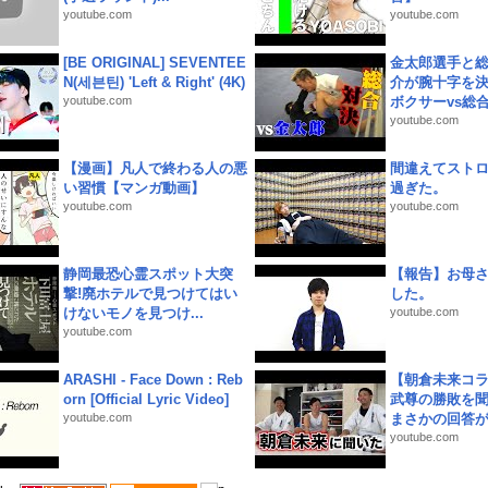
youtube.com
youtube.com
[BE ORIGINAL] SEVENTEE
金太郎選手と総
N(세븐틴) 'Left & Right' (4K)
介が腕十字を決
youtube.com
ボクサーvs総合.
youtube.com
【漫画】凡人で終わる人の悪
間違えてスト
い習慣【マンガ動画】
過ぎた。
youtube.com
youtube.com
静岡最恐心霊スポット大突
【報告】お母
撃!廃ホテルで見つけてはい
した。
けないモノを見つけ...
youtube.com
youtube.com
ARASHI - Face Down : Reb
【朝倉未来コラ
orn [Official Lyric Video]
武尊の勝敗を
youtube.com
まさかの回答が!
youtube.com