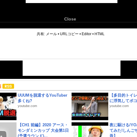
Close
6
共有:
メール
•
URLコピー
•
Editor
•
HTML
画
UUUMを脱退するYouTuber
【多目的トイ
多くね?
に浮気してボ
youtube.com
youtube.com
【CH1 前編】2020 アース・
夜に駆ける/YOA
モンダミンカップ 大会第1日
てみた!しんご
(予選ラウンド)...
吾】