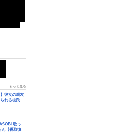
もっと見る
レ】彼女の親友
コられる彼氏
SOBI 歌っ
ちん【香取慎