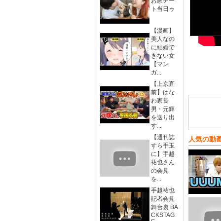
お家デー
ト当日ゥ
【漫画】
美人なの
に結婚で
きない女
【マン
ガ...
【上京直
前】はな
わ家長
男・元輝
を送り出
す...
【週刊誌
人気の動
すら手玉
に】手越
祐也さん
の会見
を...
手越祐也
記者会見
舞台裏 BA
CKSTAG