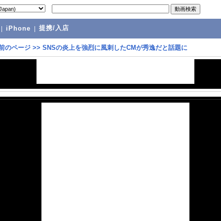
提携/入店
|
iPhone
|
前のページ
>>
SNSの炎上を強烈に風刺したCMが秀逸だと話題に