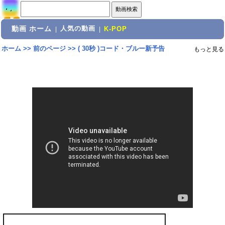
動画 ホーム
人気の動画
|
|
K-POP
ホーム
>>
前のページ
>>
( 30秒 )コード・ブルー新予告
もっと見る
共有: