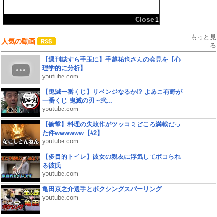
Close
1
もっと見
人気の動画
る
【週刊誌すら手玉に】手越祐也さんの会見を【心
理学的に分析】
youtube.com
【鬼滅一番くじ】リベンジなるか!? よゐこ有野が
一番くじ 鬼滅の刃 ~弐...
youtube.com
【衝撃】料理の失敗作がツッコミどころ満載だっ
た件wwwwww【#2】
youtube.com
【多目的トイレ】彼女の親友に浮気してボコられ
る彼氏
youtube.com
亀田京之介選手とボクシングスパーリング
youtube.com