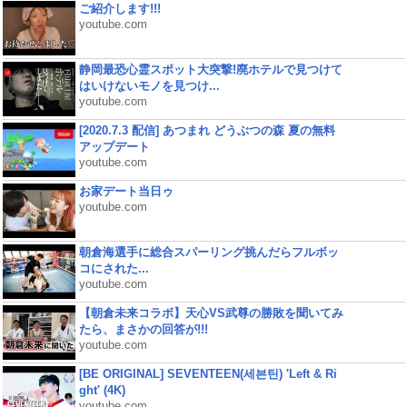
ご紹介します!!!
youtube.com
静岡最恐心霊スポット大突撃!廃ホテルで見つけて
はいけないモノを見つけ...
youtube.com
[2020.7.3 配信] あつまれ どうぶつの森 夏の無料
アップデート
youtube.com
お家デート当日ゥ
youtube.com
朝倉海選手に総合スパーリング挑んだらフルボッ
コにされた...
youtube.com
【朝倉未来コラボ】天心VS武尊の勝敗を聞いてみ
たら、まさかの回答が!!!
youtube.com
[BE ORIGINAL] SEVENTEEN(세븐틴) 'Left & Ri
ght' (4K)
youtube.com