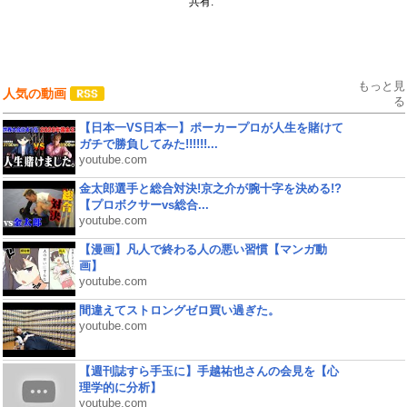
共有:
もっと見
人気の動画
る
【日本一VS日本一】ポーカープロが人生を賭けて
ガチで勝負してみた!!!!!!...
youtube.com
金太郎選手と総合対決!京之介が腕十字を決める!?
【プロボクサーvs総合...
youtube.com
【漫画】凡人で終わる人の悪い習慣【マンガ動
画】
youtube.com
間違えてストロングゼロ買い過ぎた。
youtube.com
【週刊誌すら手玉に】手越祐也さんの会見を【心
理学的に分析】
youtube.com