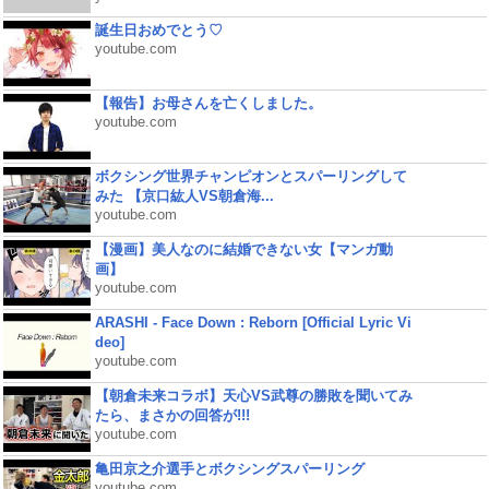
誕生日おめでとう♡
youtube.com
【報告】お母さんを亡くしました。
youtube.com
ボクシング世界チャンピオンとスパーリングして
みた 【京口紘人VS朝倉海...
youtube.com
【漫画】美人なのに結婚できない女【マンガ動
画】
youtube.com
ARASHI - Face Down : Reborn [Official Lyric Vi
deo]
youtube.com
【朝倉未来コラボ】天心VS武尊の勝敗を聞いてみ
たら、まさかの回答が!!!
youtube.com
亀田京之介選手とボクシングスパーリング
youtube.com