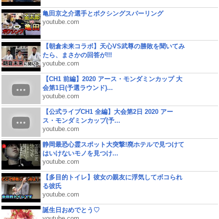
亀田京之介選手とボクシングスパーリング
youtube.com
【朝倉未来コラボ】天心VS武尊の勝敗を聞いてみ
たら、まさかの回答が!!!
youtube.com
【CH1 前編】2020 アース・モンダミンカップ 大
会第1日(予選ラウンド)...
youtube.com
【公式ライブCH1 全編】大会第2日 2020 アー
ス・モンダミンカップ(予...
youtube.com
静岡最恐心霊スポット大突撃!廃ホテルで見つけて
はいけないモノを見つけ...
youtube.com
【多目的トイレ】彼女の親友に浮気してボコられ
る彼氏
youtube.com
誕生日おめでとう♡
youtube.com