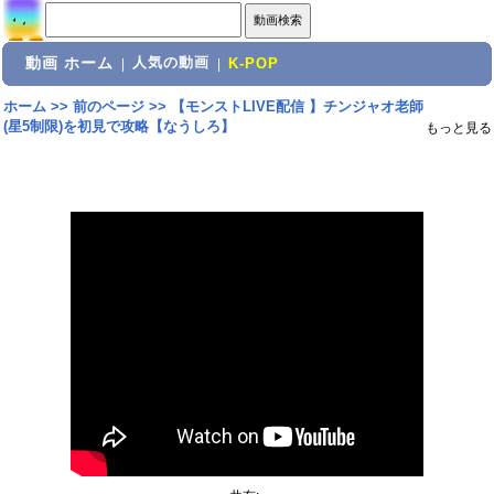
動画 ホーム
人気の動画
|
|
K-POP
ホーム
>>
前のページ
>>
【モンストLIVE配信 】チンジャオ老師
(星5制限)を初見で攻略【なうしろ】
もっと見る