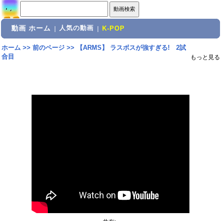
動画 ホーム
人気の動画
|
|
K-POP
ホーム
>>
前のページ
>>
【ARMS】 ラスボスが強すぎる! 2試
合目
もっと見る