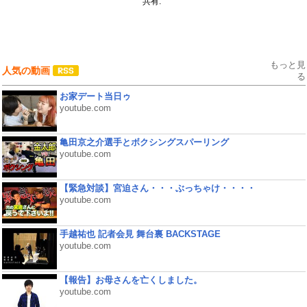
共有:
もっと見
人気の動画
る
お家デート当日ゥ
youtube.com
亀田京之介選手とボクシングスパーリング
youtube.com
【緊急対談】宮迫さん・・・ぶっちゃけ・・・・
youtube.com
手越祐也 記者会見 舞台裏 BACKSTAGE
youtube.com
【報告】お母さんを亡くしました。
youtube.com