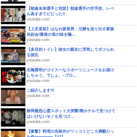
【朝倉未来選手と対談】朝倉選手の空手技、レベ
ル高すぎてビビった!!
youtube.com
【上京直前】はなわ家長男・元輝を送り出す家族
決起会!最後の母の味を噛...
youtube.com
【多目的トイレ】彼女の親友に浮気してボコられ
る彼氏
youtube.com
石橋貴明がゴイスーなスポーツニュースをお届け
しちゃう、でしょ。~プロ...
youtube.com
ご紹介します!!!
youtube.com
静岡最恐心霊スポット大突撃!廃ホテルで見つけて
はいけないモノを見つけ...
youtube.com
【衝撃】料理の失敗作がツッコミどころ満載だっ
た件wwwwww【#2】