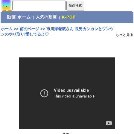
動画 ホーム
人気の動画
|
|
K-POP
ホーム
>>
前のページ
>>
市川海老蔵さん 長男カンカンとツンツ
ンのやり取り!愛してるよ♡
もっと見る