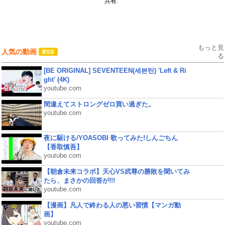
共有:
もっと見
人気の動画
る
[BE ORIGINAL] SEVENTEEN(세븐틴) 'Left & Ri
ght' (4K)
youtube.com
間違えてストロングゼロ買い過ぎた。
youtube.com
夜に駆ける/YOASOBI 歌ってみた!しんごちん
【香取慎吾】
youtube.com
【朝倉未来コラボ】天心VS武尊の勝敗を聞いてみ
たら、まさかの回答が!!!
youtube.com
【漫画】凡人で終わる人の悪い習慣【マンガ動
画】
youtube.com