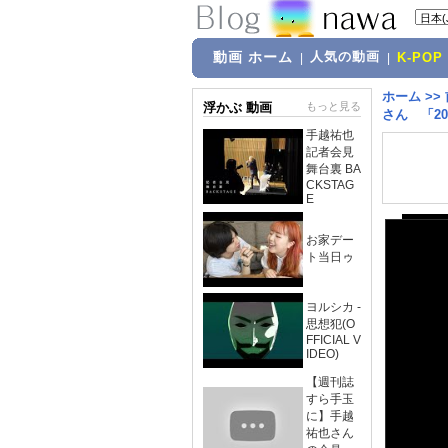
動画 ホーム
人気の動画
|
|
K-POP
ホーム
>>
浮かぶ 動画
もっと見る
さん 「2
手越祐也
記者会見
舞台裏 BA
CKSTAG
E
お家デー
ト当日ゥ
ヨルシカ -
思想犯(O
FFICIAL V
IDEO)
【週刊誌
すら手玉
に】手越
祐也さん