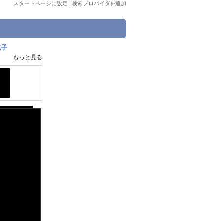
スタートページに設定
|
検索プロバイダを追加
桃子
もっと見る