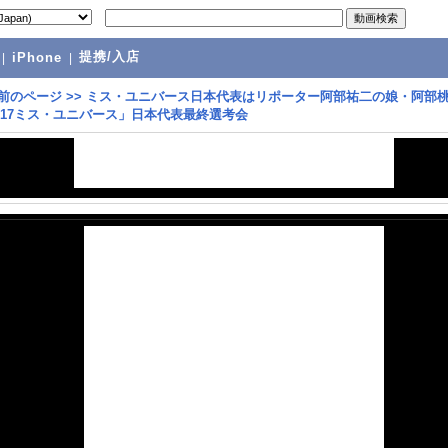
提携/入店
|
iPhone
|
前のページ
>>
ミス・ユニバース日本代表はリポーター阿部祐二の娘・阿部
017ミス・ユニバース」日本代表最終選考会