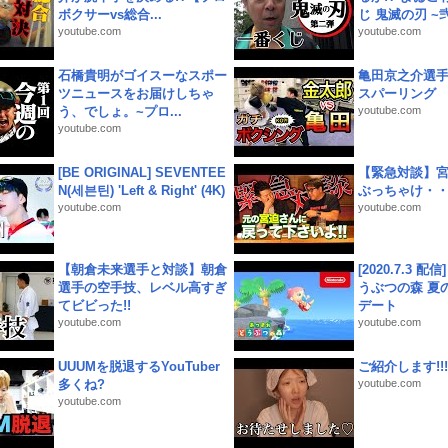
ボクサーvs総合...
じ 鬼滅の刃 ~弐.
youtube.com
youtube.com
石橋貴明がゴイスーなスポー
亀田京之介選
ツニュースをお届けしちゃ
スパーリング
う、でしょ。~プロ...
youtube.com
youtube.com
[BE ORIGINAL] SEVENTEE
【緊急対談】
N(세븐틴) 'Left & Right' (4K)
ぶっちゃけ・
youtube.com
youtube.com
【朝倉未来選手と対談】朝倉
[2020.7.3 配
選手の空手技、レベル高すぎ
うぶつの森 夏
てビビった!!
デート
youtube.com
youtube.com
UUUMを脱退するYouTuber
ご紹介します!!!
多くね?
youtube.com
youtube.com