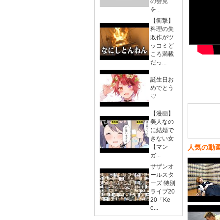
の会見
を...
【衝撃】
料理の失
敗作がツ
ッコミど
ころ満載
だっ...
誕生日お
めでとう
♡
【漫画】
美人なの
に結婚で
きない女
【マン
人気の動
ガ...
サザンオ
ールスタ
ーズ 特別
ライブ20
20「Ke
e...