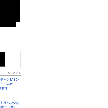
もっと見る
界チャンピオン
グしてみた
倉海...
じ】リベンジな
こ有野が一番く