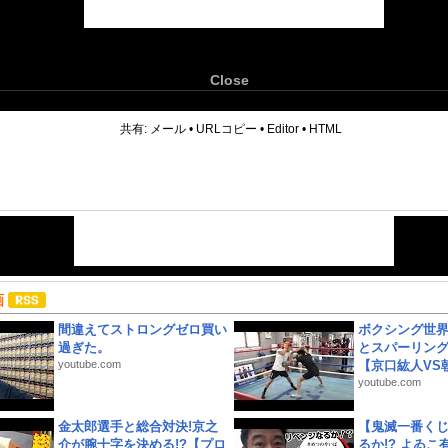
Close
6
共有:
メール
•
URLコピー
•
Editor
•
HTML
画
間違えてストロングゼロ買い
ボクシング世
過ぎた。
とスパーリン
youtube.com
【京口紘人VS朝
youtube.com
金太郎選手と総合対決!京之
【鬼滅一番く
介が腕十字を決める!?【プロ
るか!? よゐ