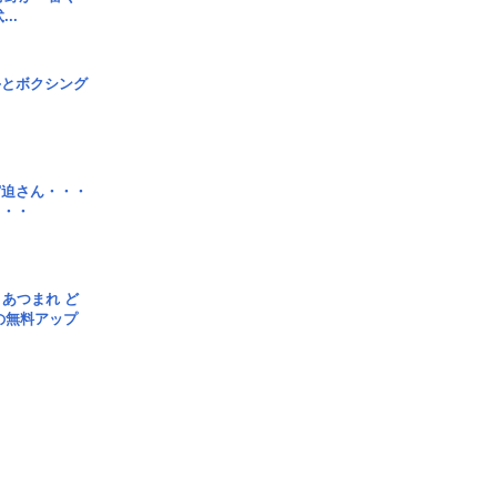
..
手とボクシング
宮迫さん・・・
・・・
信] あつまれ ど
の無料アップ