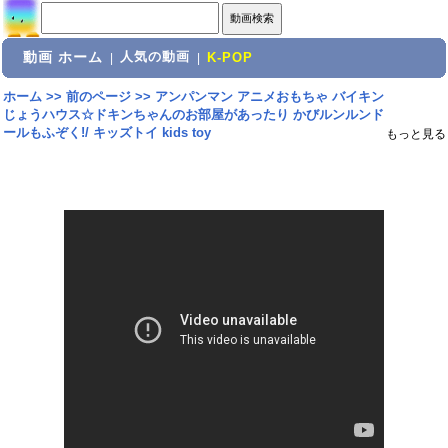
動画 ホーム
人気の動画
|
|
K-POP
ホーム
>>
前のページ
>>
アンパンマン アニメおもちゃ バイキン
じょうハウス☆ドキンちゃんのお部屋があったり かびルンルンド
ールもふぞく!/ キッズトイ kids toy
もっと見る