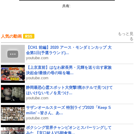
共有:
もっと見
人気の動画
る
【CH1 前編】2020 アース・モンダミンカップ 大
会第1日(予選ラウンド)...
youtube.com
【上京直前】はなわ家長男・元輝を送り出す家族
決起会!最後の母の味を噛...
youtube.com
静岡最恐心霊スポット大突撃!廃ホテルで見つけて
はいけないモノを見つけ...
youtube.com
サザンオールスターズ 特別ライブ2020「Keep S
milin’ ~皆さん、あ...
youtube.com
ボクシング世界チャンピオンとスパーリングして
みた 【京口紘人VS朝倉海...