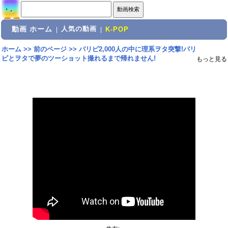
動画 ホーム
人気の動画
|
|
K-POP
ホーム
>>
前のページ
>>
パリピ2,000人の中に理系ヲタ突撃!パリ
ピとヲタで夢のツーショット撮れるまで帰れません!
もっと見る