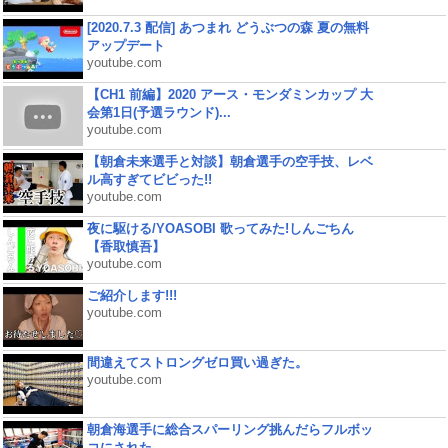
[2020.7.3 配信] あつまれ どうぶつの森 夏の無料
アップデート
youtube.com
【CH1 前編】2020 アース・モンダミンカップ 大
会第1日(予選ラウンド)...
youtube.com
【朝倉未来選手と対談】朝倉選手の空手技、レベ
ル高すぎてビビった!!
youtube.com
夜に駆ける/YOASOBI 歌ってみた!しんごちん
【香取慎吾】
youtube.com
ご紹介します!!!
youtube.com
間違えてストロングゼロ買い過ぎた。
youtube.com
朝倉海選手に総合スパーリング挑んだらフルボッ
コにされた...