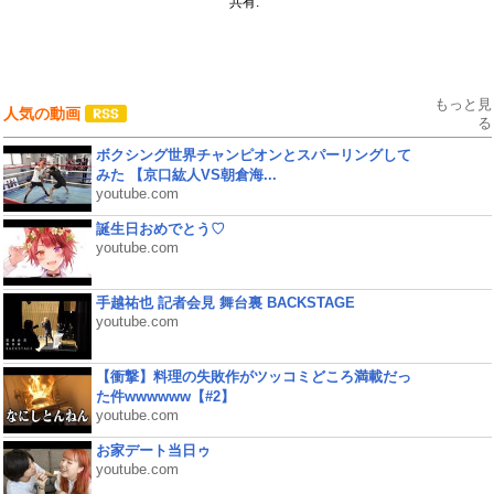
共有:
もっと見
人気の動画
る
ボクシング世界チャンピオンとスパーリングして
みた 【京口紘人VS朝倉海...
youtube.com
誕生日おめでとう♡
youtube.com
手越祐也 記者会見 舞台裏 BACKSTAGE
youtube.com
【衝撃】料理の失敗作がツッコミどころ満載だっ
た件wwwwww【#2】
youtube.com
お家デート当日ゥ
youtube.com