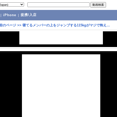
提携/入店
|
iPhone
|
前のページ
>>
寝てるメンバーの上をジャンプする115kgがマジで怖え…