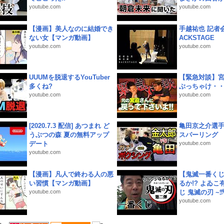
youtube.com
youtube.com
【漫画】美人なのに結婚でき
手越祐也 記者会
ない女【マンガ動画】
ACKSTAGE
youtube.com
youtube.com
UUUMを脱退するYouTuber
【緊急対談】
多くね?
ぶっちゃけ・
youtube.com
youtube.com
[2020.7.3 配信] あつまれ ど
亀田京之介選
うぶつの森 夏の無料アップ
スパーリング
デート
youtube.com
youtube.com
【漫画】凡人で終わる人の悪
【鬼滅一番く
い習慣【マンガ動画】
るか!? よゐ
youtube.com
じ 鬼滅の刃 ~弐.
youtube.com