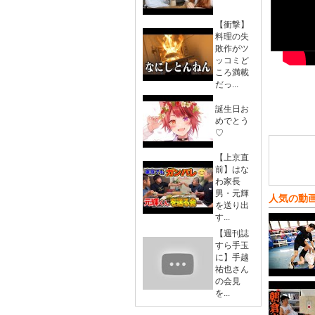
【衝撃】
料理の失
敗作がツ
ッコミど
ころ満載
だっ...
誕生日お
めでとう
♡
【上京直
前】はな
わ家長
男・元輝
人気の動
を送り出
す...
【週刊誌
すら手玉
に】手越
祐也さん
の会見
を...