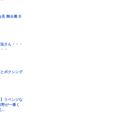
見 舞台裏 B
宮迫さん・・・
・・・
手とボクシング
じ】リベンジな
こ有野が一番く
..