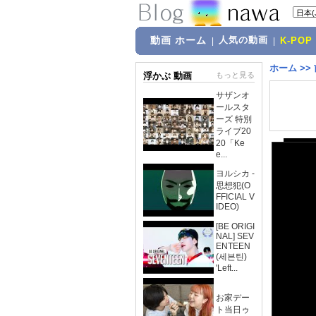
動画 ホーム
人気の動画
|
|
K-POP
ホーム
>>
浮かぶ 動画
もっと見る
サザンオ
ールスタ
ーズ 特別
ライブ20
20「Ke
e...
ヨルシカ -
思想犯(O
FFICIAL V
IDEO)
[BE ORIGI
NAL] SEV
ENTEEN
(세븐틴)
'Left...
お家デー
ト当日ゥ