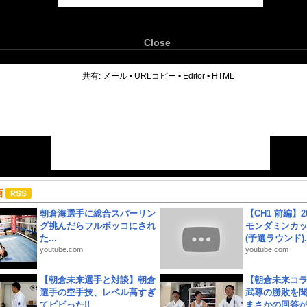
Close
6
共有:
メール
•
URLコピー
•
Editor
•
HTML
画
朝倉海選手に総合スパーリン
【CH1 前編】2
グ挑んだらフルボッコにされ
モンダミンカッ
た...
(予選ラウンド)..
youtube.com
youtube.com
【朝倉未来選手と対談】朝倉
【朝倉未来コラ
選手の空手技、レベル高すぎ
武尊の勝敗を
てビビった!!
まさかの回答が!