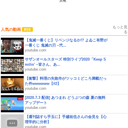
共有:
もっと見
人気の動画
る
【鬼滅一番くじ】リベンジなるか!? よゐこ有野が
一番くじ 鬼滅の刃 ~弐...
youtube.com
サザンオールスターズ 特別ライブ2020「Keep S
milin’ ~皆さん、あ...
youtube.com
【衝撃】料理の失敗作がツッコミどころ満載だっ
た件wwwwww【#2】
youtube.com
[2020.7.3 配信] あつまれ どうぶつの森 夏の無料
アップデート
youtube.com
【週刊誌すら手玉に】手越祐也さんの会見を【心
理学的に分析】
youtube.com