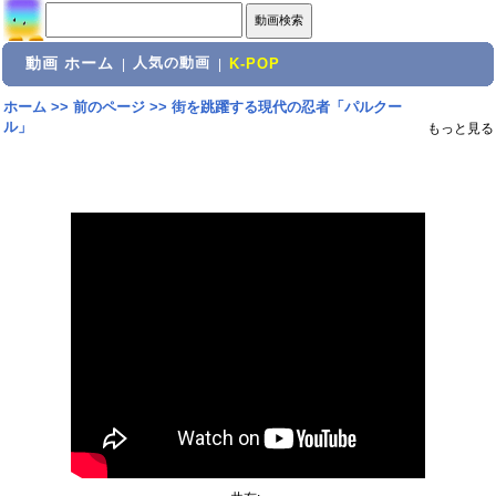
動画 ホーム
人気の動画
|
|
K-POP
ホーム
>>
前のページ
>>
街を跳躍する現代の忍者「パルクー
ル」
もっと見る