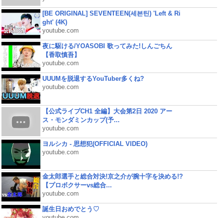
[BE ORIGINAL] SEVENTEEN(세븐틴) 'Left & Ri
ght' (4K)
youtube.com
夜に駆ける/YOASOBI 歌ってみた!しんごちん
【香取慎吾】
youtube.com
UUUMを脱退するYouTuber多くね?
youtube.com
【公式ライブCH1 全編】大会第2日 2020 アー
ス・モンダミンカップ(予...
youtube.com
ヨルシカ - 思想犯(OFFICIAL VIDEO)
youtube.com
金太郎選手と総合対決!京之介が腕十字を決める!?
【プロボクサーvs総合...
youtube.com
誕生日おめでとう♡
youtube.com