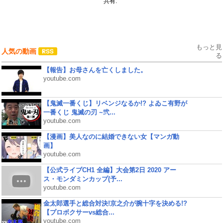
共有:
もっと見
人気の動画
る
【報告】お母さんを亡くしました。
youtube.com
【鬼滅一番くじ】リベンジなるか!? よゐこ有野が
一番くじ 鬼滅の刃 ~弐...
youtube.com
【漫画】美人なのに結婚できない女【マンガ動
画】
youtube.com
【公式ライブCH1 全編】大会第2日 2020 アー
ス・モンダミンカップ(予...
youtube.com
金太郎選手と総合対決!京之介が腕十字を決める!?
【プロボクサーvs総合...
youtube.com