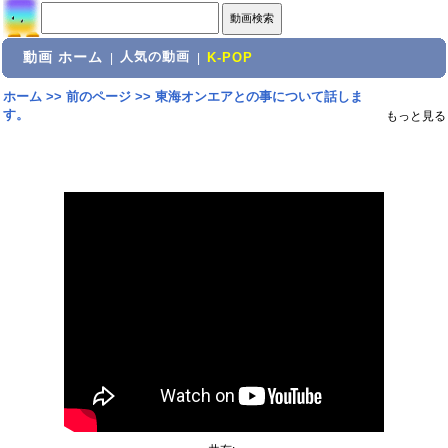
動画 ホーム
人気の動画
|
|
K-POP
ホーム
>>
前のページ
>>
東海オンエアとの事について話しま
す。
もっと見る