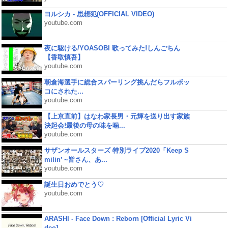
ヨルシカ - 思想犯(OFFICIAL VIDEO)
youtube.com
夜に駆ける/YOASOBI 歌ってみた!しんごちん
【香取慎吾】
youtube.com
朝倉海選手に総合スパーリング挑んだらフルボッ
コにされた...
youtube.com
【上京直前】はなわ家長男・元輝を送り出す家族
決起会!最後の母の味を噛...
youtube.com
サザンオールスターズ 特別ライブ2020「Keep S
milin’ ~皆さん、あ...
youtube.com
誕生日おめでとう♡
youtube.com
ARASHI - Face Down : Reborn [Official Lyric Vi
deo]