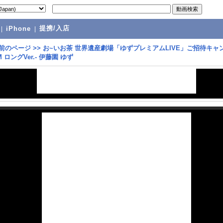
提携/入店
|
iPhone
|
前のページ
>>
お~いお茶 世界遺産劇場「ゆずプレミアムLIVE」ご招待キャ
M ロングVer.- 伊藤園 ゆず