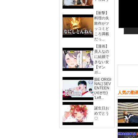
【衝撃】
料理の失
敗作がツ
ッコミど
ころ満載
だっ...
【漫画】
美人なの
に結婚で
きない女
【マン
ガ...
[BE ORIGI
NAL] SEV
ENTEEN
人気の動
(세븐틴)
'Left...
誕生日お
めでとう
♡