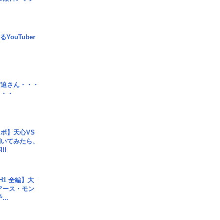
YouTuber
宮迫さん・・・
・・・
ボ】天心VS
聞いてみたら、
!!
H1 全編】大
 アース・モン
..