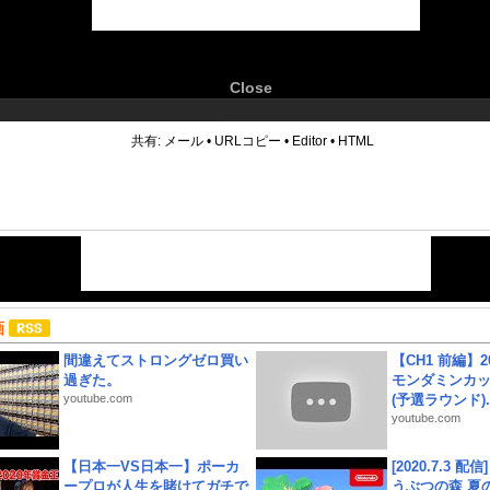
Close
6
共有:
メール
•
URLコピー
•
Editor
•
HTML
画
間違えてストロングゼロ買い
【CH1 前編】2
過ぎた。
モンダミンカッ
youtube.com
(予選ラウンド)..
youtube.com
【日本一VS日本一】ポーカ
[2020.7.3 配
ープロが人生を賭けてガチで
うぶつの森 夏