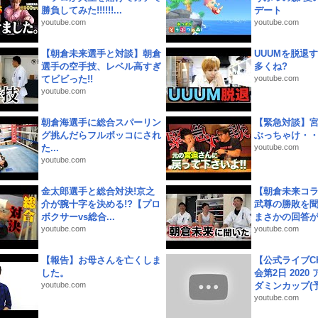
勝負してみた!!!!!!...
デート
youtube.com
youtube.com
【朝倉未来選手と対談】朝倉
UUUMを脱退する
選手の空手技、レベル高すぎ
多くね?
てビビった!!
youtube.com
youtube.com
朝倉海選手に総合スパーリン
【緊急対談】
グ挑んだらフルボッコにされ
ぶっちゃけ・
た...
youtube.com
youtube.com
金太郎選手と総合対決!京之
【朝倉未来コラ
介が腕十字を決める!?【プロ
武尊の勝敗を
ボクサーvs総合...
まさかの回答が!
youtube.com
youtube.com
【報告】お母さんを亡くしま
【公式ライブC
した。
会第2日 2020
youtube.com
ダミンカップ(予.
youtube.com