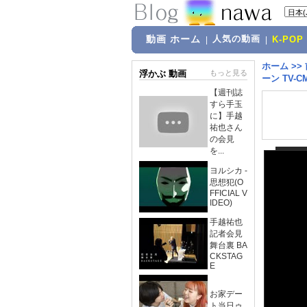
動画 ホーム
人気の動画
|
|
K-POP
ホーム
>>
浮かぶ 動画
もっと見る
ーン TV-C
【週刊誌
すら手玉
に】手越
祐也さん
の会見
を...
ヨルシカ -
思想犯(O
FFICIAL V
IDEO)
手越祐也
記者会見
舞台裏 BA
CKSTAG
E
お家デー
ト当日ゥ