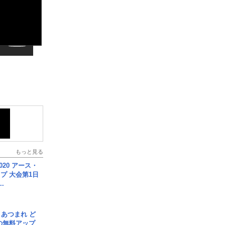
もっと見る
020 アース・
プ 大会第1日
.
信] あつまれ ど
の無料アップ