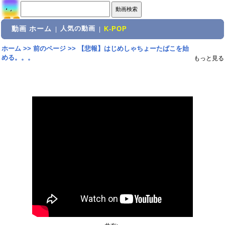
動画 ホーム
人気の動画
|
|
K-POP
ホーム
>>
前のページ
>>
【悲報】はじめしゃちょーたばこを始
める。。。
もっと見る