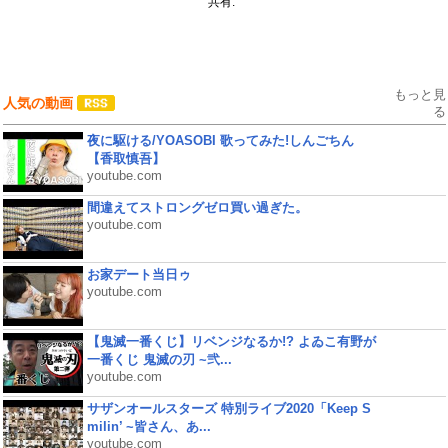
共有:
もっと見
人気の動画
る
夜に駆ける/YOASOBI 歌ってみた!しんごちん
【香取慎吾】
youtube.com
間違えてストロングゼロ買い過ぎた。
youtube.com
お家デート当日ゥ
youtube.com
【鬼滅一番くじ】リベンジなるか!? よゐこ有野が
一番くじ 鬼滅の刃 ~弐...
youtube.com
サザンオールスターズ 特別ライブ2020「Keep S
milin’ ~皆さん、あ...
youtube.com