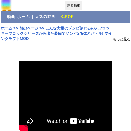
動画 ホーム
人気の動画
|
|
K-POP
ホーム
>>
前のページ
>>
こんな大量のゾンビ倒せるのん!?ラッ
キーブロックシリーズから出た装備でゾンビ576体とバトル!!マイ
ンクラフトMOD
もっと見る