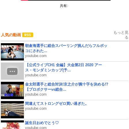
共有:
もっと見
人気の動画
る
朝倉海選手に総合スパーリング挑んだらフルボッ
コにされた...
youtube.com
【公式ライブCH1 全編】大会第2日 2020 アー
ス・モンダミンカップ(予...
youtube.com
金太郎選手と総合対決!京之介が腕十字を決める!?
【プロボクサーvs総合...
youtube.com
間違えてストロングゼロ買い過ぎた。
youtube.com
誕生日おめでとう♡
youtube.com