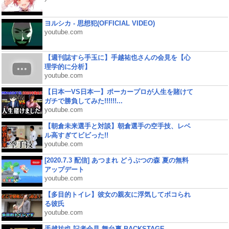
ヨルシカ - 思想犯(OFFICIAL VIDEO)
youtube.com
【週刊誌すら手玉に】手越祐也さんの会見を【心
理学的に分析】
youtube.com
【日本一VS日本一】ポーカープロが人生を賭けて
ガチで勝負してみた!!!!!!...
youtube.com
【朝倉未来選手と対談】朝倉選手の空手技、レベ
ル高すぎてビビった!!
youtube.com
[2020.7.3 配信] あつまれ どうぶつの森 夏の無料
アップデート
youtube.com
【多目的トイレ】彼女の親友に浮気してボコられ
る彼氏
youtube.com
手越祐也 記者会見 舞台裏 BACKSTAGE