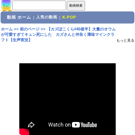
動画 ホーム
人気の動画
|
|
K-POP
ホーム
>>
前のページ
>>
【カズぽこくら#46後半】大量のオウム
が可愛すぎてキュン死にした カズさんと仲良く薄味マインクラ
フト【生声実況】
もっと見る