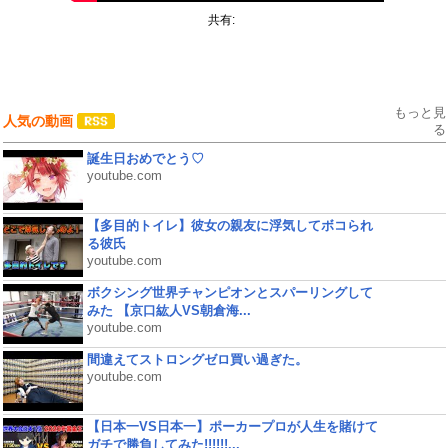
共有:
もっと見
人気の動画
る
誕生日おめでとう♡
youtube.com
【多目的トイレ】彼女の親友に浮気してボコられ
る彼氏
youtube.com
ボクシング世界チャンピオンとスパーリングして
みた 【京口紘人VS朝倉海...
youtube.com
間違えてストロングゼロ買い過ぎた。
youtube.com
【日本一VS日本一】ポーカープロが人生を賭けて
ガチで勝負してみた!!!!!!...