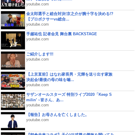
youtube.com
金太郎選手と総合対決!京之介が腕十字を決める!?
【プロボクサーvs総合...
youtube.com
手越祐也 記者会見 舞台裏 BACKSTAGE
youtube.com
ご紹介します!!!
youtube.com
【上京直前】はなわ家長男・元輝を送り出す家族
決起会!最後の母の味を噛...
youtube.com
サザンオールスターズ 特別ライブ2020「Keep S
milin’ ~皆さん、あ...
youtube.com
【報告】お母さんを亡くしました。
youtube.com
【朝倉未来コラボ】天心VS武尊の勝敗を聞いてみ