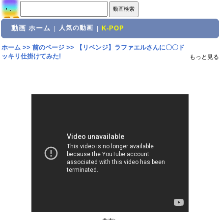
動画 ホーム
人気の動画
|
|
K-POP
ホーム
>>
前のページ
>>
【リベンジ】ラファエルさんに〇〇ド
ッキリ仕掛けてみた!
もっと見る