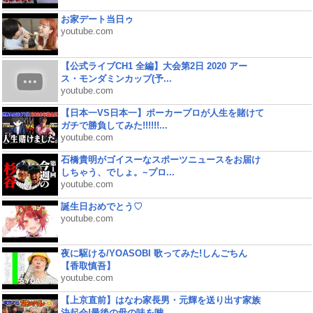
お家デート当日ゥ
youtube.com
【公式ライブCH1 全編】大会第2日 2020 アー
ス・モンダミンカップ(予...
youtube.com
【日本一VS日本一】ポーカープロが人生を賭けて
ガチで勝負してみた!!!!!!...
youtube.com
石橋貴明がゴイスーなスポーツニュースをお届け
しちゃう、でしょ。~プロ...
youtube.com
誕生日おめでとう♡
youtube.com
夜に駆ける/YOASOBI 歌ってみた!しんごちん
【香取慎吾】
youtube.com
【上京直前】はなわ家長男・元輝を送り出す家族
決起会!最後の母の味を噛...