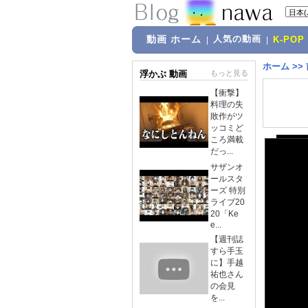
動画 ホーム
人気の動画
|
|
K-POP
ホーム
>>
浮かぶ 動画
もっと見る
【衝撃】
料理の失
敗作がツ
ッコミど
ころ満載
だっ...
サザンオ
ールスタ
ーズ 特別
ライブ20
20「Ke
e...
【週刊誌
すら手玉
に】手越
祐也さん
の会見
を...