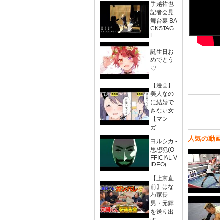
手越祐也
記者会見
舞台裏 BA
CKSTAG
E
誕生日お
めでとう
♡
【漫画】
美人なの
に結婚で
きない女
【マン
ガ...
人気の動
ヨルシカ -
思想犯(O
FFICIAL V
IDEO)
【上京直
前】はな
わ家長
男・元輝
を送り出