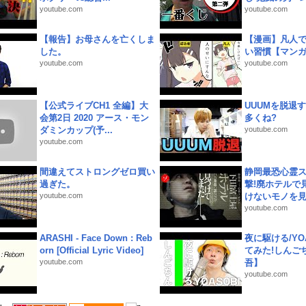
youtube.com
youtube.com
【報告】お母さんを亡くしま
【漫画】凡人
した。
い習慣【マン
youtube.com
youtube.com
【公式ライブCH1 全編】大
UUUMを脱退する
会第2日 2020 アース・モン
多くね?
ダミンカップ(予...
youtube.com
youtube.com
間違えてストロングゼロ買い
静岡最恐心霊
過ぎた。
撃!廃ホテルで
youtube.com
けないモノを見つ
youtube.com
ARASHI - Face Down : Reb
夜に駆ける/YOA
orn [Official Lyric Video]
てみた!しんご
youtube.com
吾】
youtube.com