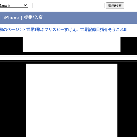
提携/入店
|
iPhone
|
前のページ
>>
世界1飛ぶフリスビーすげえ。世界記録目指せそうこれ!!!