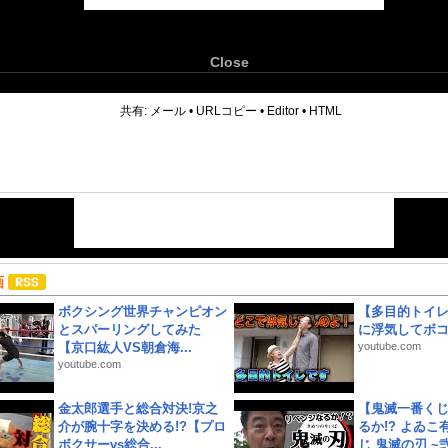
Close
6
共有:
メール
•
URLコピー
•
Editor
•
HTML
画
ボクシング世界チャンピオン
【多目的トイ
とスパーリングしてみた
に浮気してボ
【京口紘人VS朝倉海...
youtube.com
youtube.com
金太郎選手と総合対決!京之
【鬼滅一番く
介が腕十字を決める!?【プロ
るか!? よゐ
ボクサーvs総合...
じ 鬼滅の刃 ~弐.