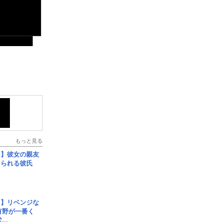
もっと見る
レ】彼女の親友
コられる彼氏
じ】リベンジな
こ有野が一番く
..