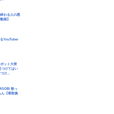
で終わる人の悪
ガ動画】
YouTuber
スポット大突
見つけてはい
け...
SOBI 歌っ
ちん【香取慎