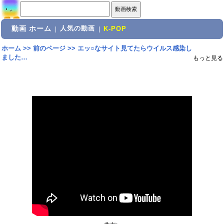
動画 ホーム
人気の動画
|
|
K-POP
ホーム
>>
前のページ
>>
エッ○なサイト見てたらウイルス感染し
ました…
もっと見る