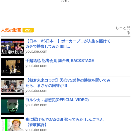
共有:
もっと見
人気の動画
る
【日本一VS日本一】ポーカープロが人生を賭けて
ガチで勝負してみた!!!!!!...
youtube.com
手越祐也 記者会見 舞台裏 BACKSTAGE
youtube.com
【朝倉未来コラボ】天心VS武尊の勝敗を聞いてみ
たら、まさかの回答が!!!
youtube.com
ヨルシカ - 思想犯(OFFICIAL VIDEO)
youtube.com
夜に駆ける/YOASOBI 歌ってみた!しんごちん
【香取慎吾】
youtube.com