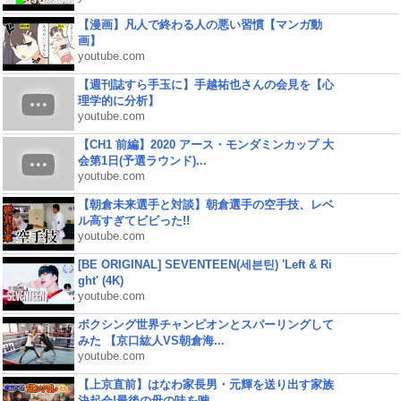
【漫画】凡人で終わる人の悪い習慣【マンガ動
画】
youtube.com
【週刊誌すら手玉に】手越祐也さんの会見を【心
理学的に分析】
youtube.com
【CH1 前編】2020 アース・モンダミンカップ 大
会第1日(予選ラウンド)...
youtube.com
【朝倉未来選手と対談】朝倉選手の空手技、レベ
ル高すぎてビビった!!
youtube.com
[BE ORIGINAL] SEVENTEEN(세븐틴) 'Left & Ri
ght' (4K)
youtube.com
ボクシング世界チャンピオンとスパーリングして
みた 【京口紘人VS朝倉海...
youtube.com
【上京直前】はなわ家長男・元輝を送り出す家族
決起会!最後の母の味を噛...