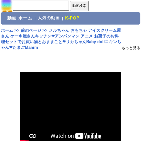
動画 ホーム
人気の動画
|
|
K-POP
ホーム
>>
前のページ
>>
メルちゃん おもちゃ アイスクリーム屋
さん ケーキ屋さんキッチン❤︎アンパンマン アニメ お菓子のお料
理セットでお買い物とおままごと❤︎リカちゃんBaby dollコキンち
ゃん❤︎たまごMamm
もっと見る