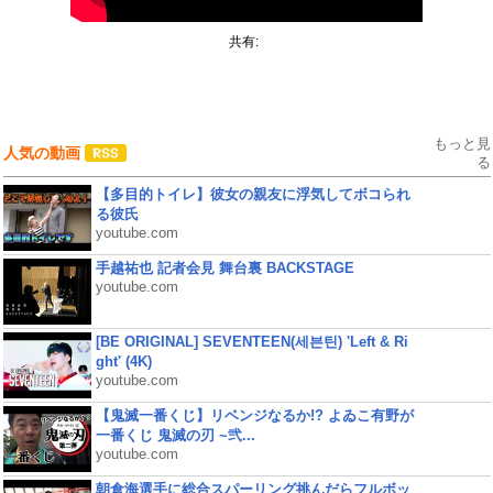
共有:
もっと見
人気の動画
る
【多目的トイレ】彼女の親友に浮気してボコられ
る彼氏
youtube.com
手越祐也 記者会見 舞台裏 BACKSTAGE
youtube.com
[BE ORIGINAL] SEVENTEEN(세븐틴) 'Left & Ri
ght' (4K)
youtube.com
【鬼滅一番くじ】リベンジなるか!? よゐこ有野が
一番くじ 鬼滅の刃 ~弐...
youtube.com
朝倉海選手に総合スパーリング挑んだらフルボッ