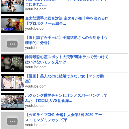
コにされた...
youtube.com
金太郎選手と総合対決!京之介が腕十字を決める!?
【プロボクサーvs総合...
youtube.com
【週刊誌すら手玉に】手越祐也さんの会見を【心
理学的に分析】
youtube.com
静岡最恐心霊スポット大突撃!廃ホテルで見つけて
はいけないモノを見つけ...
youtube.com
【漫画】美人なのに結婚できない女【マンガ動
画】
youtube.com
ボクシング世界チャンピオンとスパーリングして
みた 【京口紘人VS朝倉海...
youtube.com
【公式ライブCH1 全編】大会第2日 2020 アー
ス・モンダミンカップ(予...
youtube.com