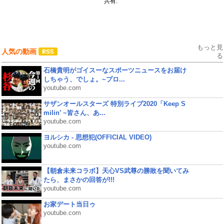
共有:
もっと見
人気の動画
る
石橋貴明がゴイスーなスポーツニュースをお届け
しちゃう、でしょ。~プロ...
youtube.com
サザンオールスターズ 特別ライブ2020「Keep S
milin’ ~皆さん、あ...
youtube.com
ヨルシカ - 思想犯(OFFICIAL VIDEO)
youtube.com
【朝倉未来コラボ】天心VS武尊の勝敗を聞いてみ
たら、まさかの回答が!!!
youtube.com
お家デート当日ゥ
youtube.com