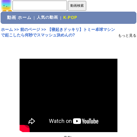
動画 ホーム
人気の動画
|
|
K-POP
ホーム
>>
前のページ
>>
【寝起きドッキリ】トミー卓球マシン
で起こしたら何秒でスマッシュ決めんの?
もっと見る