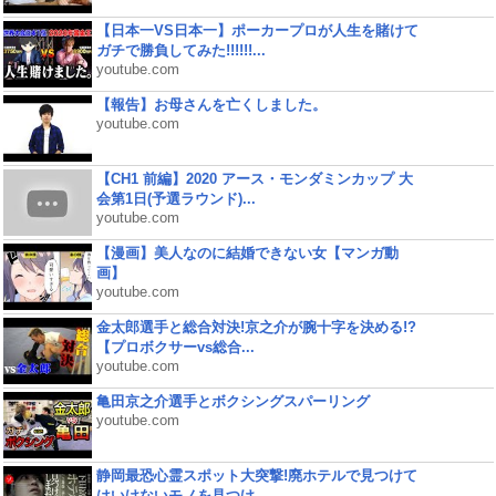
【日本一VS日本一】ポーカープロが人生を賭けて
ガチで勝負してみた!!!!!!...
youtube.com
【報告】お母さんを亡くしました。
youtube.com
【CH1 前編】2020 アース・モンダミンカップ 大
会第1日(予選ラウンド)...
youtube.com
【漫画】美人なのに結婚できない女【マンガ動
画】
youtube.com
金太郎選手と総合対決!京之介が腕十字を決める!?
【プロボクサーvs総合...
youtube.com
亀田京之介選手とボクシングスパーリング
youtube.com
静岡最恐心霊スポット大突撃!廃ホテルで見つけて
はいけないモノを見つけ...