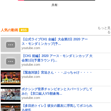
共有:
もっと見
人気の動画
る
【公式ライブCH1 全編】大会第2日 2020 アー
ス・モンダミンカップ(予...
youtube.com
【CH1 前編】2020 アース・モンダミンカップ 大
会第1日(予選ラウンド)...
youtube.com
【緊急対談】宮迫さん・・・ぶっちゃけ・・・・
youtube.com
ボクシング世界チャンピオンとスパーリングして
みた 【京口紘人VS朝倉海...
youtube.com
【多目的トイレ】彼女の親友に浮気してボコられ
る彼氏