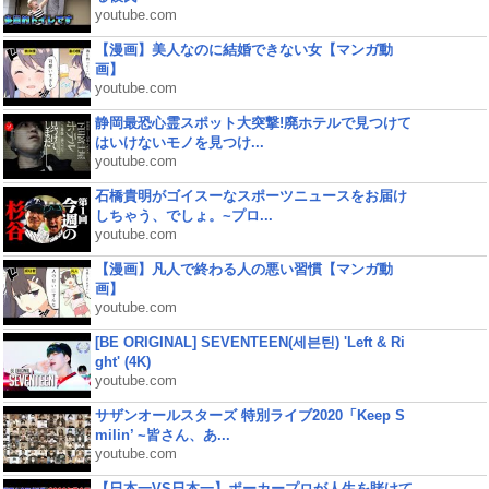
youtube.com
【漫画】美人なのに結婚できない女【マンガ動
画】
youtube.com
静岡最恐心霊スポット大突撃!廃ホテルで見つけて
はいけないモノを見つけ...
youtube.com
石橋貴明がゴイスーなスポーツニュースをお届け
しちゃう、でしょ。~プロ...
youtube.com
【漫画】凡人で終わる人の悪い習慣【マンガ動
画】
youtube.com
[BE ORIGINAL] SEVENTEEN(세븐틴) 'Left & Ri
ght' (4K)
youtube.com
サザンオールスターズ 特別ライブ2020「Keep S
milin’ ~皆さん、あ...
youtube.com
【日本一VS日本一】ポーカープロが人生を賭けて