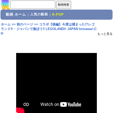
動画 ホーム
人気の動画
|
|
K-POP
ホーム
>>
前のページ
>>
コラボ【後編】今度は捕まった!?レゴ
ランド®︎・ジャパンで遊ぼう!! LEGOLAND® JAPAN himawari-C
H
もっと見る